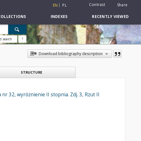
Contrast
Share
EN
PL
COLLECTIONS
INDEXES
RECENTLY VIEWED
d search
?
Download bibliography description
STRUCTURE
32, wyróżnienie II stopnia. Zdj. 3, Rzut II