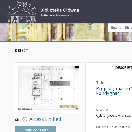
OBJECT
DESCRIPT
Title:
Projekt gmachu S
kondygnacji
Creator:
Cybis, Jacek. Architek
Access Limited
Original Publication 
Show content