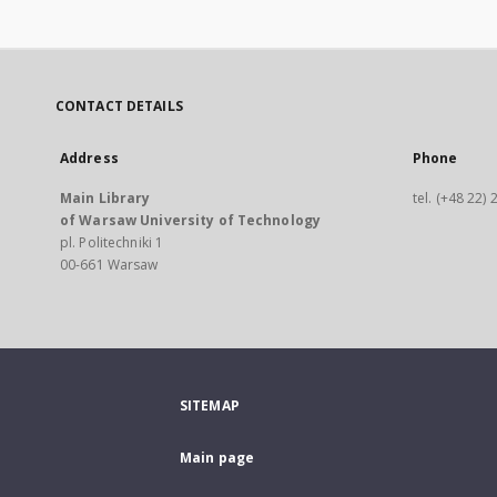
CONTACT DETAILS
Address
Phone
Main Library
tel. (+48 22)
of Warsaw University of Technology
pl. Politechniki 1
00-661 Warsaw
SITEMAP
Main page