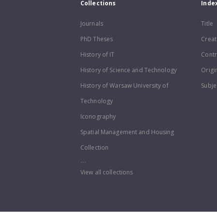
Collections
Inde
Journals
Title
PhD Theses
Creat
History of IT
Contr
History of Science and Technology
Origi
History of Warsaw University of
Subje
Technology
Iconography
Spatial Management and Housing
Collection
...
View all collections