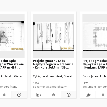
machu Sądu
Projekt gmachu Sądu
Projekt gmachu
go w Warszawie
Najwyższego w Warszawie
Najwyższego w 
ARP nr 439 :
- Konkurs SARP nr 439 :
- Konkurs SARP n
, wyróżnienie II
praca nr 32, wyróżnienie II
praca nr 32, wyr
. 2, Rzut I
stopnia. Zdj. 9, Przekroje
stopnia. Zdj. 8, 
Architekt
 Architekt
Gromadzki, Jan. Architekt
Gierałtowski, Przemysław. Architekt
Cybis, Jacek. Architekt
Mroziński, Jan. Architekt
Gromadzki, Jan. Architekt
Gierałtowski, Przemysław. Archit
Rybicka, Barbara. 
Cybis, Jacek. Archi
Mroziń
ji
kondygnacji
1970
1970
onograficzny
dokument ikonograficzny
dokument ikonogr