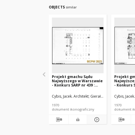
OBJECTS
similar
Projekt gmachu Sądu
Projekt g
Najwyższego w Warszawie
Najwyższe
- Konkurs SARP nr 439 :
- Konkurs S
praca nr 32, wyróżnienie II
praca nr 32
stopnia. Zdj. 4, Rzut III
stopnia. Zdj
Cybis, Jacek. Architekt
Gierałtowski, Przemysław. 
Cybis, Jacek.
kondygnacji
kondygnac
1970
1970
dokument ikonograficzny
dokument ik