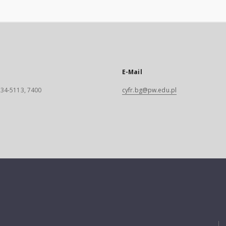
E-Mail
 234-5113, 7400
cyfr.bg@pw.edu.pl