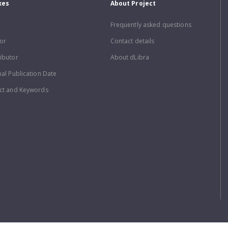
xes
About Project
Frequently asked questions
or
Contact details
ibutor
About dLibra
nal Publication Date
ct and Keywords