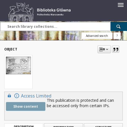
Advanced search
?
OBJECT
Access Limited
This publication is protected and can
be accessed only from certain IPs.
Show content
DESCRIPTION
INFORMATION
STRUCTURE