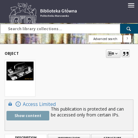
Advanced search
?
OBJECT
Access Limited
This publication is protected and can
be accessed only from certain IPs.
Show content
DESCRIPTION
INFORMATION
STRUCTURE