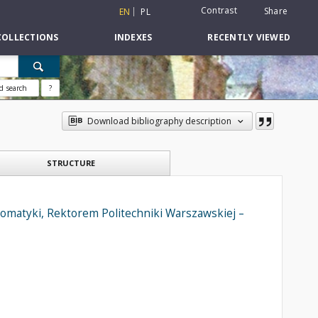
Contrast
Share
EN
PL
COLLECTIONS
INDEXES
RECENTLY VIEWED
d search
?
Download bibliography description
STRUCTURE
tomatyki, Rektorem Politechniki Warszawskiej –