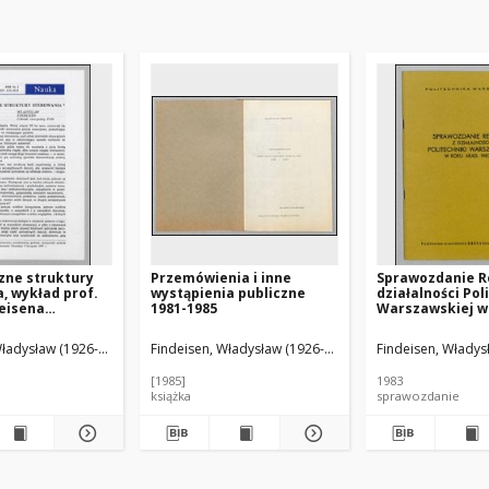
zne struktury
Przemówienia i inne
Sprawozdanie R
, wykład prof.
wystąpienia publiczne
działalności Pol
deisena
1981-1985
Warszawskiej w
iony podczas
akad. 1982/83,
ci nadania
przedstawione 
Władysław (1926-2023)
Findeisen, Władysław (1926-2023)
Findeisen, Władys
 honoris causa
posiedzeniu Sen
ki Gdańskiej 5
26 października 
[1985]
1983
997 r.
książka
sprawozdanie