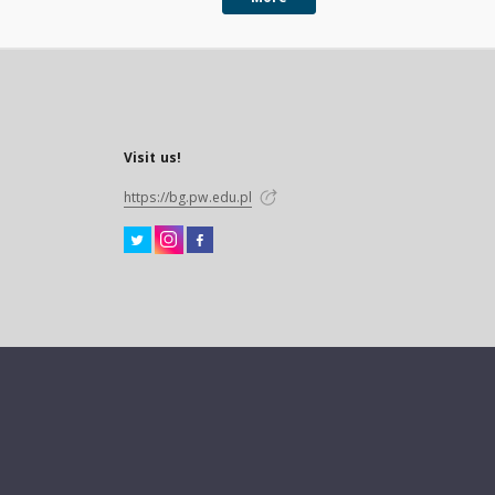
Visit us!
https://bg.pw.edu.pl