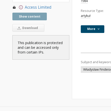
1984
Access Limited
Resource Type:
artykuł
Show content
Download
More
This publication is protected
and can be accessed only
from certain IPs.
Subject and keywor
Władysław Findeis