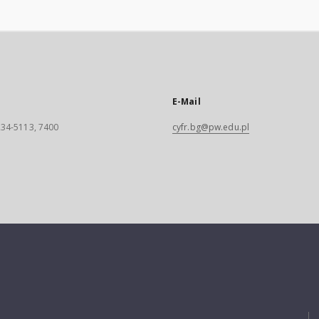
E-Mail
 234-5113, 7400
cyfr.bg@pw.edu.pl