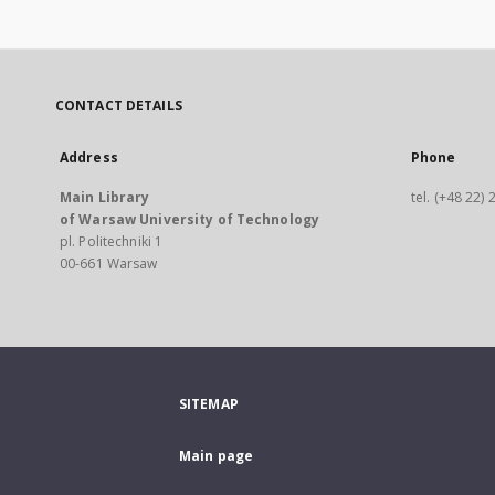
CONTACT DETAILS
Address
Phone
Main Library
tel. (+48 22)
of Warsaw University of Technology
pl. Politechniki 1
00-661 Warsaw
SITEMAP
Main page