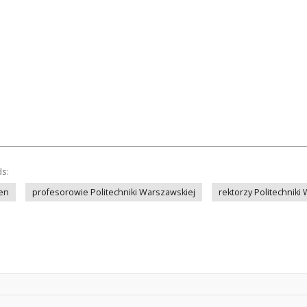
ds:
en
profesorowie Politechniki Warszawskiej
rektorzy Politechniki