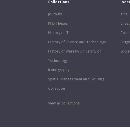
Collections
Inde
Journals
Title
PhD Theses
Creat
History of IT
Contr
History of Science and Technology
Origi
History of Warsaw University of
Subje
Technology
Iconography
Spatial Management and Housing
Collection
...
View all collections