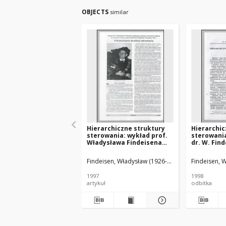
OBJECTS
similar
Hierarchiczne struktury
Hierarchic
sterowania: wykład prof.
sterowania
Władysława Findeisena
dr. W. Fin
wygłoszony podczas
przedstaw
uroczystości nadania Mu
uroczystoś
Findeisen, Władysław (1926-2023)
Findeisen, 
doktoratu honoris causa
doktoratu
Politechniki Gdańskiej 5
Politechni
1997
1998
listopada 1997 r.
listopada 1
artykuł
odbitka