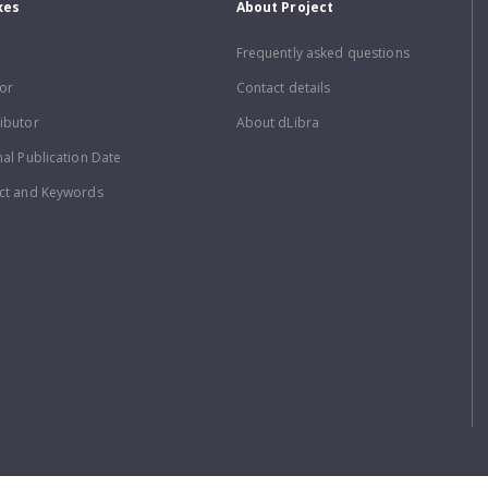
xes
About Project
Frequently asked questions
or
Contact details
ibutor
About dLibra
nal Publication Date
ct and Keywords