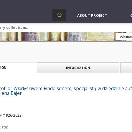
ABOUT PROJECT
Advance
INFORMATION
ION
rof. dr Władysławem Findeisenem, specjalistą w dziedzinie au
lena Bajer
w (1926-2023)
Date: