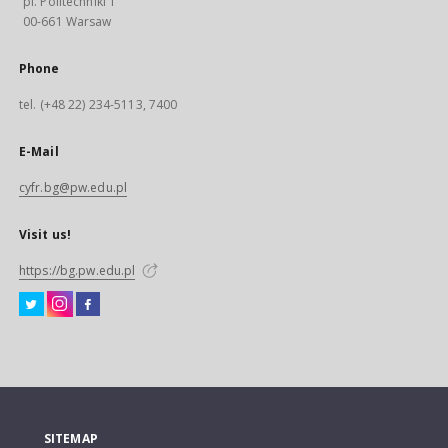
pl. Politechniki 1
00-661 Warsaw
Phone
tel. (+48 22) 234-5113, 7400
E-Mail
cyfr.bg@pw.edu.pl
Visit us!
https://bg.pw.edu.pl
SITEMAP