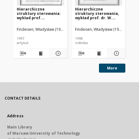
Hierarchiczne
Hierarchiczne
Pr
struktury sterowania:
struktury sterowania,
wy
wykład prof.
wykład prof. dr. W.
19
Władysława Findeisena
Findeisena
wygłoszony podczas
przedstawiony podczas
Findeisen, Władysław (1926-2023)
Findeisen, Władysław (1926-2023)
Fin
uroczystości nadania
uroczystości nadania
Mu doktoratu honoris
doktoratu honoris
1997
1998
[19
causa Politechniki
causa Politechniki
artykuł
odbitka
ksi
Gdańskiej 5 listopada
Gdańskiej 5 listopada
1997 r.
1997 r.
More
CONTACT DETAILS
Address
Main Library
of Warsaw University of Technology