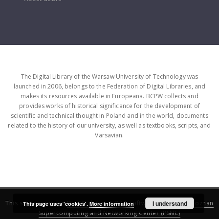
The Digital Library of the Warsaw University of Technology was
launched in 2006, belongs to the Federation of Digital Libraries, and
makes its resources available in Europeana. BCPW collects and
provides works of historical significance for the development of
scientific and technical thought in Poland and in the world, documents
related to the history of our university, as well as textbooks, scripts, and
Varsavian.
This service runs on
DInGO dLibra 6.3.16
software created by
I understand
Poznan
This page uses 'cookies'.
More information
Supercomputing and Networking Center (PSNC)