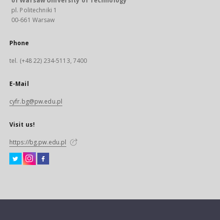
of Warsaw University of Technology
pl. Politechniki 1
00-661 Warsaw
Phone
tel. (+48 22) 234-5113, 7400
E-Mail
cyfr.bg@pw.edu.pl
Visit us!
https://bg.pw.edu.pl