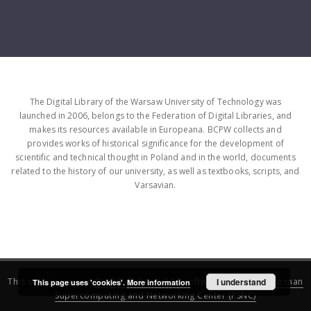
The Digital Library of the Warsaw University of Technology was
launched in 2006, belongs to the Federation of Digital Libraries, and
makes its resources available in Europeana. BCPW collects and
provides works of historical significance for the development of
scientific and technical thought in Poland and in the world, documents
related to the history of our university, as well as textbooks, scripts, and
Varsavian.
This service runs on
DInGO dLibra 6.3.16
software created by
I understand
Poznan
This page uses 'cookies'.
More information
Supercomputing and Networking Center (PSNC)