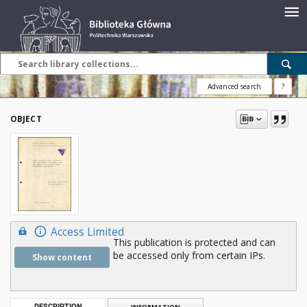
Advanced search
?
OBJECT
Access Limited
This publication is protected and can
be accessed only from certain IPs.
Show content
DESCRIPTION
INFORMATION