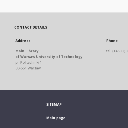
CONTACT DETAILS
Address
Phone
Main Library
tel. (+48 22)
of Warsaw University of Technology
pl. Politechniki 1
00-661 Warsaw
SITEMAP
Main page