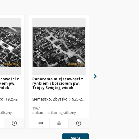
cowości z
Panorama miejscowości z
Panorama centrum m
ołem pw.
rynkiem i kościołem pw.
z rynkiem z ratuszem
widok
Trójcy Świętej, widok
kościołem pw. św. Jad
ny
lotniczy od strony
widok lotniczy od str
sławiec
północnej, Bolesławiec
północnej, Bolków
o (1925-2015).
Siemaszko, Zbyszko (1925-2015).
Siemaszko, Zbyszko (19
ódzkie)
(województwo łódzkie)
1967
1968
aficzny
dokument ikonograficzny
dokument ikonograficzn
More