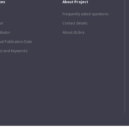
xes
About Project
Frequently asked questions
or
Contact details
ibutor
About dLibra
nal Publication Date
ct and Keywords