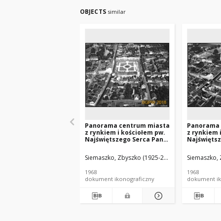
OBJECTS
similar
Panorama centrum miasta
Panorama 
z rynkiem i kościołem pw.
z rynkiem 
Najświętszego Serca Pana
Najświęts
Jezusa, widok lotniczy od
Jezusa, wi
strony zachodniej,
strony poł
Siemaszko, Zbyszko (1925-2015).
Siemaszko, 
Bojanowo
zachodniej
1968
1968
dokument ikonograficzny
dokument ik