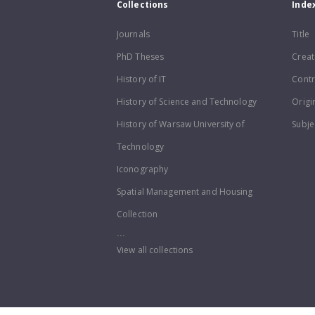
Collections
Inde
Journals
Title
PhD Theses
Creat
History of IT
Contr
History of Science and Technology
Origi
History of Warsaw University of
Subje
Technology
Iconography
Spatial Management and Housing
Collection
...
View all collections