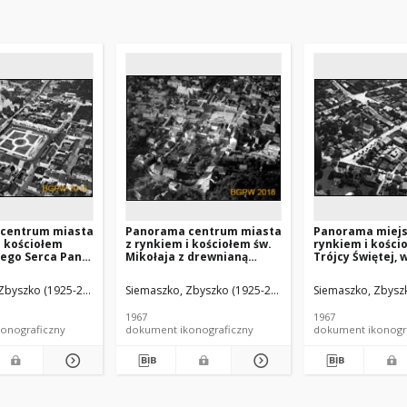
centrum miasta
Panorama centrum miasta
Panorama miejs
i kościołem
z rynkiem i kościołem św.
rynkiem i kości
zego Serca Pana
Mikołaja z drewnianą
Trójcy Świętej, 
dok lotniczy od
dzwonnicą, widok lotniczy
lotniczy od stro
udniowo-
od strony wschodniej,
północnej, Bole
Zbyszko (1925-2015).
Siemaszko, Zbyszko (1925-2015).
Siemaszko, Zbyszk
, Bojanowo
Bochnia
(województwo ł
1967
1967
onograficzny
dokument ikonograficzny
dokument ikonogr