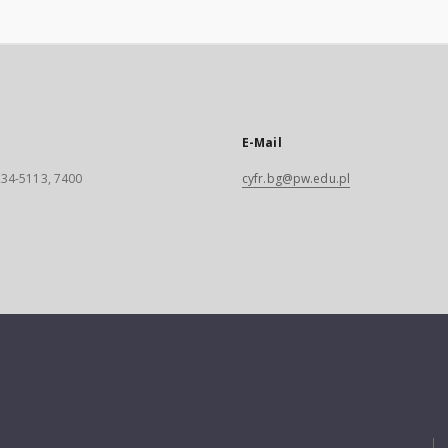
E-Mail
 234-5113, 7400
cyfr.bg@pw.edu.pl