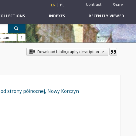
Contrast
Share
EN
PL
COLLECTIONS
INDEXES
RECENTLY VIEWED
d search
?
Download bibliography description
y od strony północnej, Nowy Korczyn