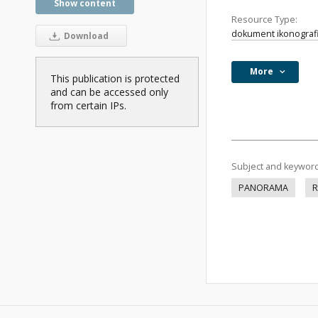
Show content
Resource Type:
dokument ikonograf
Download
More
This publication is protected
and can be accessed only
from certain IPs.
Subject and keywor
PANORAMA
R