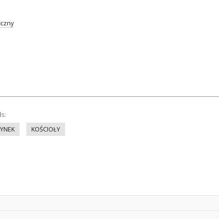
iczny
ds:
YNEK
KOŚCIOŁY