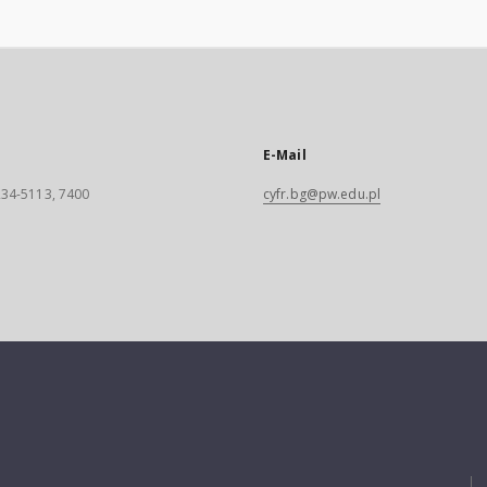
E-Mail
 234-5113, 7400
cyfr.bg@pw.edu.pl