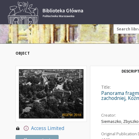
OBJECT
DESCRIPT
Title:
Panorama fragme
zachodniej, Koź
Creator:
Siemaszko, Zbyszko 
Access Limited
Original Publication 