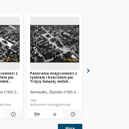
cowości z
Panorama miejscowości z
Panorama centrum m
ołem pw.
rynkiem i kościołem pw.
z rynkiem z ratuszem
widok
Trójcy Świętej, widok
kościołem pw. św. Jad
ny
lotniczy od strony
widok lotniczy od str
sławiec
północnej, Bolesławiec
północnej, Bolków
o (1925-2015).
Siemaszko, Zbyszko (1925-2015).
Siemaszko, Zbyszko (19
ódzkie)
(województwo łódzkie)
1967
1968
aficzny
dokument ikonograficzny
dokument ikonograficzn
More