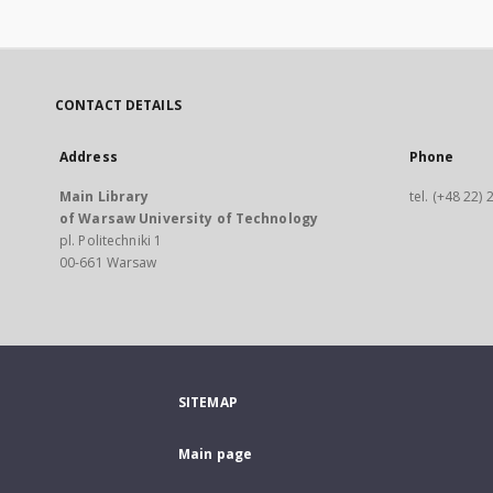
CONTACT DETAILS
Address
Phone
Main Library
tel. (+48 22)
of Warsaw University of Technology
pl. Politechniki 1
00-661 Warsaw
SITEMAP
Main page