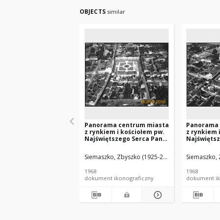
OBJECTS
similar
Panorama centrum miasta
Panorama 
z rynkiem i kościołem pw.
z rynkiem 
Najświętszego Serca Pana
Najświęts
Jezusa, widok lotniczy od
Jezusa, wi
strony zachodniej,
strony poł
Siemaszko, Zbyszko (1925-2015).
Siemaszko, 
Bojanowo
zachodniej
1968
1968
dokument ikonograficzny
dokument ik