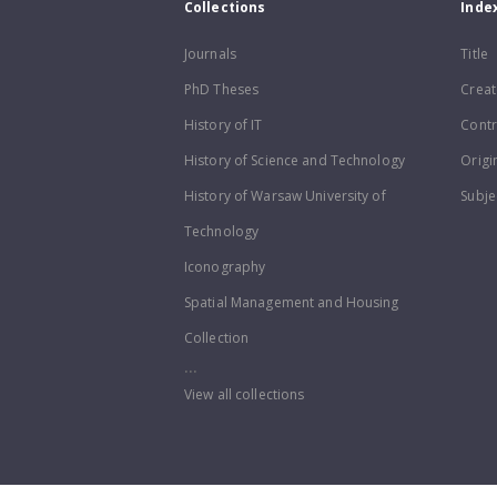
Collections
Inde
Journals
Title
PhD Theses
Creat
History of IT
Contr
History of Science and Technology
Origi
History of Warsaw University of
Subje
Technology
Iconography
Spatial Management and Housing
Collection
...
View all collections