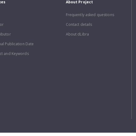
xes
About Project
Frequently asked questions
or
Contact details
ibutor
About dLibra
nal Publication Date
ct and Keywords