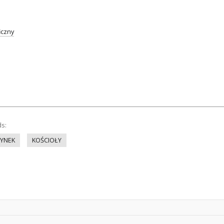
iczny
ds:
YNEK
KOŚCIOŁY