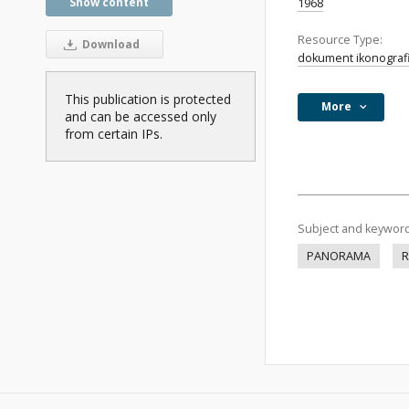
Show content
1968
Resource Type:
Download
dokument ikonograf
This publication is protected
More
and can be accessed only
from certain IPs.
Subject and keywor
PANORAMA
R