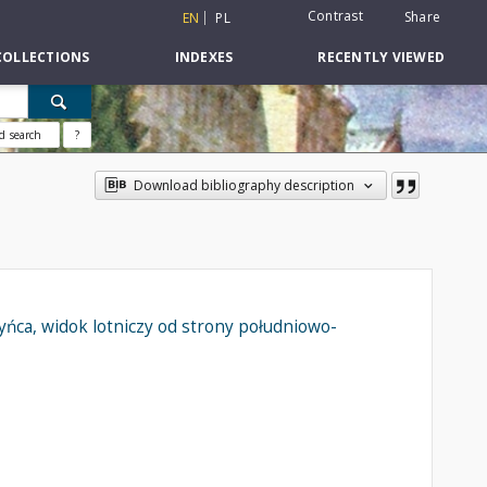
Contrast
Share
EN
PL
COLLECTIONS
INDEXES
RECENTLY VIEWED
d search
?
Download bibliography description
ca, widok lotniczy od strony południowo-