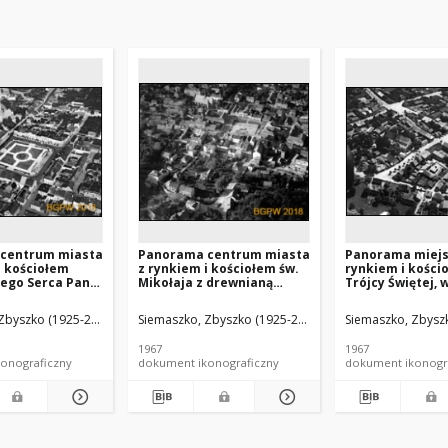
centrum miasta
Panorama centrum miasta
Panorama miejs
i kościołem
z rynkiem i kościołem św.
rynkiem i kości
zego Serca Pana
Mikołaja z drewnianą
Trójcy Świętej, 
dok lotniczy od
dzwonnicą, widok lotniczy
lotniczy od stro
udniowo-
od strony wschodniej,
północnej, Bole
Zbyszko (1925-2015).
Siemaszko, Zbyszko (1925-2015).
Siemaszko, Zbyszk
, Bojanowo
Bochnia
(województwo ł
1967
1967
onograficzny
dokument ikonograficzny
dokument ikonogr