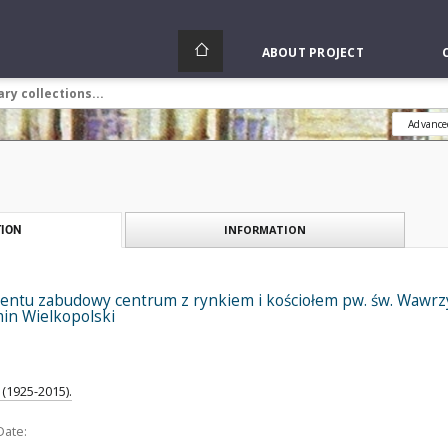
ABOUT PROJECT
Advance
INFORMATION
ION
ntu zabudowy centrum z rynkiem i kościołem pw. św. Wawrzyń
min Wielkopolski
(1925-2015).
Date: