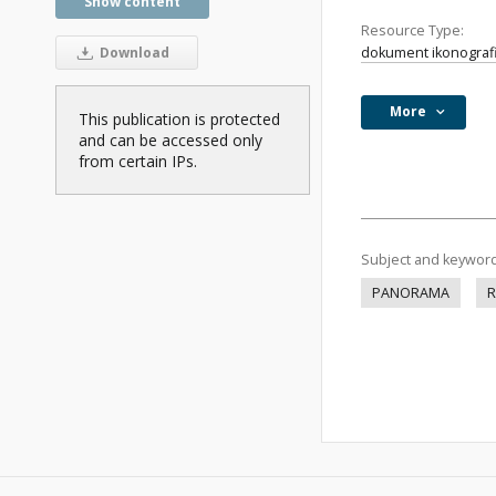
Show content
Resource Type:
dokument ikonograf
Download
More
This publication is protected
and can be accessed only
from certain IPs.
Subject and keywor
PANORAMA
R