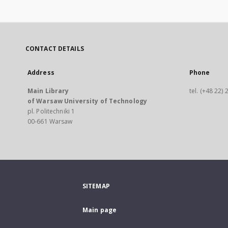
CONTACT DETAILS
Address
Phone
Main Library
tel. (+48 22)
of Warsaw University of Technology
pl. Politechniki 1
00-661 Warsaw
SITEMAP
Main page