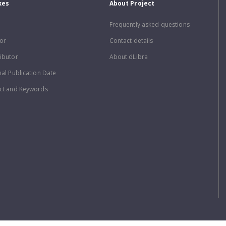
xes
About Project
Frequently asked questions
or
Contact details
ibutor
About dLibra
nal Publication Date
ct and Keywords