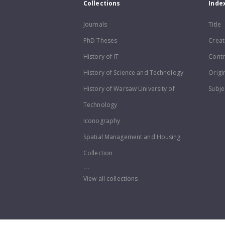
Collections
Inde
Journals
Title
PhD Theses
Creat
History of IT
Contr
History of Science and Technology
Origi
History of Warsaw University of
Subje
Technology
Iconography
Spatial Management and Housing
Collection
...
View all collections