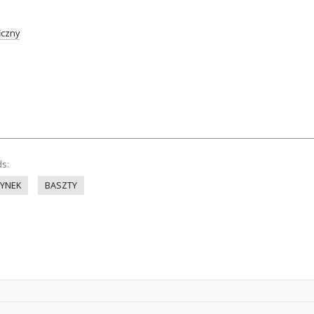
iczny
ds:
YNEK
BASZTY