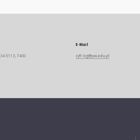
E-Mail
 234-5113, 7400
cyfr.bg@pw.edu.pl