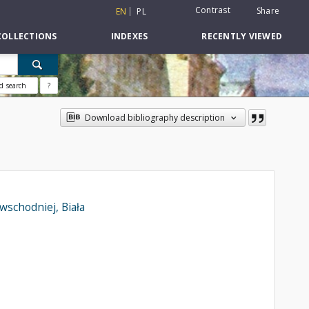
Contrast
Share
EN
PL
COLLECTIONS
INDEXES
RECENTLY VIEWED
d search
?
Download bibliography description
wschodniej, Biała