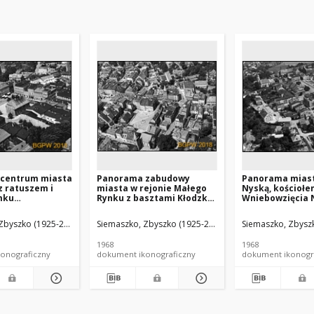
centrum miasta
Panorama zabudowy
Panorama miast
z ratuszem i
miasta w rejonie Małego
Nyską, kościoł
mku
Rynku z basztami Kłodzką i
Wniebowzięcia 
owskiego, widok
Rycerską, widok lotniczy
lotniczy od stro
d strony
od strony południowo-
zachodniej w ki
Zbyszko (1925-2015).
Siemaszko, Zbyszko (1925-2015).
Siemaszko, Zbyszk
o-wschodniej,
wschodniej w kierunku
zamku i Wieży 
w
kościoła św. Michała
tle, Biała
1968
1968
Archanioła, Bystrzyca
onograficzny
dokument ikonograficzny
dokument ikonogr
Kłodzka