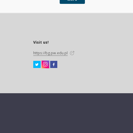
Visit us!
https://bg.pw.edu.pl