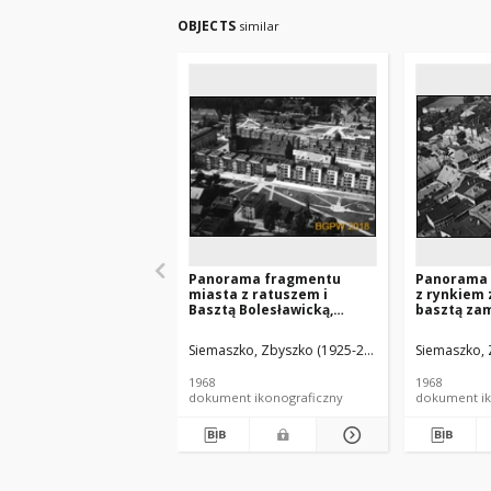
OBJECTS
similar
Panorama fragmentu
Panorama 
miasta z ratuszem i
z rynkiem 
Basztą Bolesławicką,
basztą za
widok lotniczy od strony
kazimierz
południowej, Lwówek
lotniczy o
Siemaszko, Zbyszko (1925-2015).
Siemaszko, 
Śląski
południow
Ostrzeszó
1968
1968
dokument ikonograficzny
dokument ik