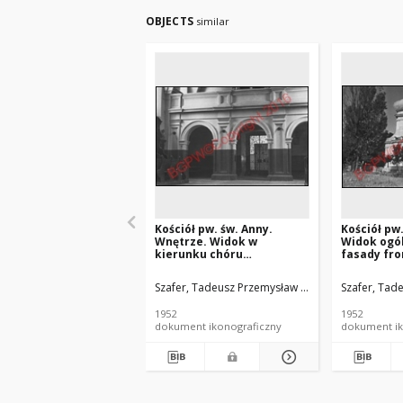
OBJECTS
similar
Kościół pw. św. Anny.
Kościół pw
Wnętrze. Widok w
Widok ogól
kierunku chóru
fasady fro
muzycznego z ozdobnie
kutymi drzwiami
Szafer, Tadeusz Przemysław (1920-2017).
Szafer, Tad
Instyt
wejściowymi do kościoła.
Biała Podlaska
1952
1952
dokument ikonograficzny
dokument ik