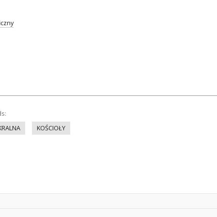
iczny
ds:
KRALNA
KOŚCIOŁY