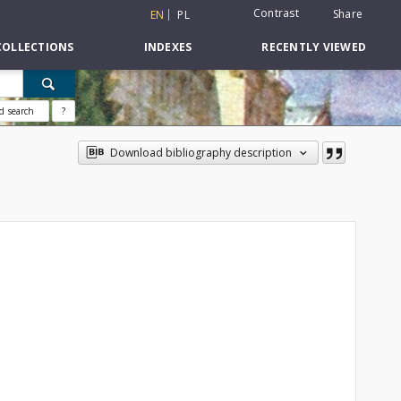
Contrast
Share
EN
PL
COLLECTIONS
INDEXES
RECENTLY VIEWED
d search
?
Download bibliography description