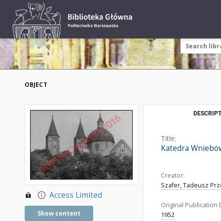
OBJECT
DESCRIPT
Title:
Katedra Wniebowz
Creator:
Szafer, Tadeusz Prz
Access Limited
Original Publication 
Show content
1952