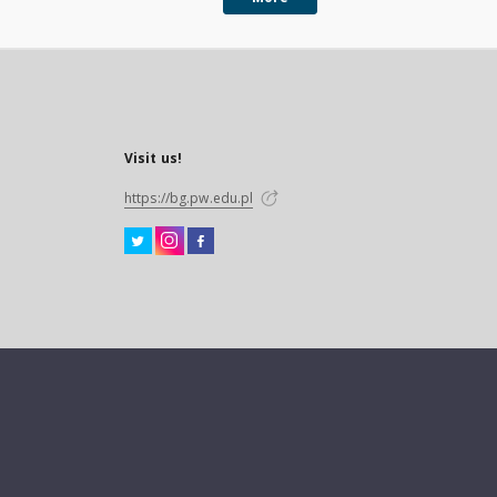
Visit us!
https://bg.pw.edu.pl