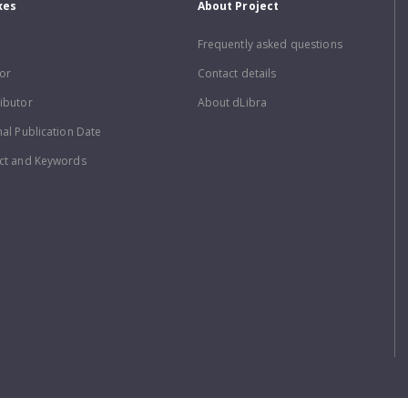
xes
About Project
Frequently asked questions
or
Contact details
ibutor
About dLibra
nal Publication Date
ct and Keywords