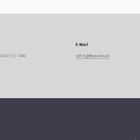
E-Mail
 234-5113, 7400
cyfr.bg@pw.edu.pl