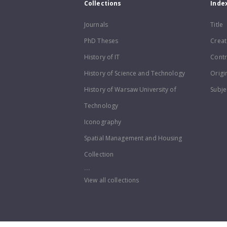
Collections
Inde
Journals
Title
PhD Theses
Creat
History of IT
Contr
History of Science and Technology
Origi
History of Warsaw University of
Subje
Technology
Iconography
Spatial Management and Housing
Collection
...
View all collections