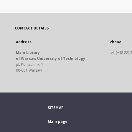
CONTACT DETAILS
Address
Phone
Main Library
tel. (+48 22)
of Warsaw University of Technology
pl. Politechniki 1
00-661 Warsaw
SITEMAP
Main page