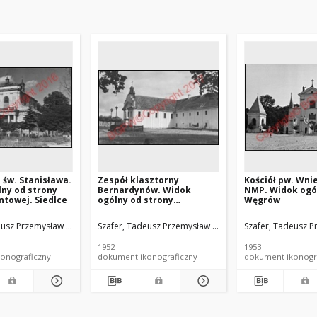
. św. Stanisława.
Zespół klasztorny
Kościół pw. Wni
ny od strony
Bernardynów. Widok
NMP. Widok ogó
ntowej. Siedlce
ogólny od strony
Węgrów
dziedzińca. Tykocin
eusz Przemysław (1920-2017).
ut Urbanistyki i Architektury (Warszawa).
Szafer, Tadeusz Przemysław (1920-2017).
Szafer, Tadeusz P
1952
1953
onograficzny
dokument ikonograficzny
dokument ikonogr