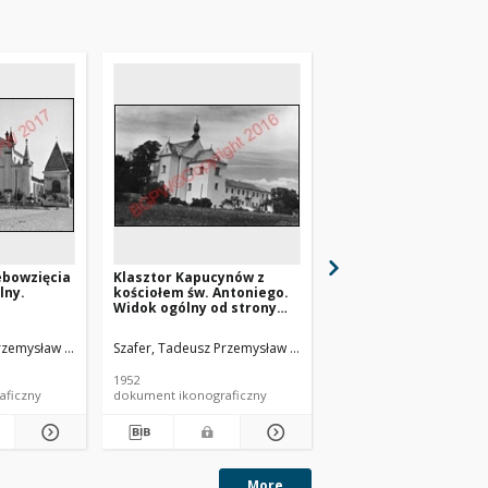
ebowzięcia
Klasztor Kapucynów z
Zespół klasztorny Br
lny.
kościołem św. Antoniego.
Mniejszych Kapucyn
Widok ogólny od strony
dawniej franciszkan
wschodniej. Biała
reformatów. Kościół 
Podlaska
Antoniego. Fasada. S
rzemysław (1920-2017).
Szafer, Tadeusz Przemysław (1920-2017).
Szafer, Tadeusz Przemys
zachodni. Biała Podl
1952
1952
aficzny
dokument ikonograficzny
dokument ikonograficzn
More