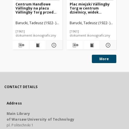
Centrum Handlowe
Plac miejski Vällingby
Pla
Vällingby na placu
Torg w centrum
To
Vällingby Torg przed
dzielnicy, widok
czę
dworcem kolejowym,
panoramiczny ze
og
fragment elewacji
skarpy, Sztokholm-
Vä
Barucki, Tadeusz (1922- ). Fotograf
Barucki, Tadeusz (1922- ). Fotograf
Bar
budynku, Sztokholm-
Vällingby, Szwecja
Vällingby, Szwecja
[1961]
[1961]
[19
dokument ikonograficzny
dokument ikonograficzny
dok
More
CONTACT DETAILS
Address
Main Library
of Warsaw University of Technology
pl. Politechniki 1