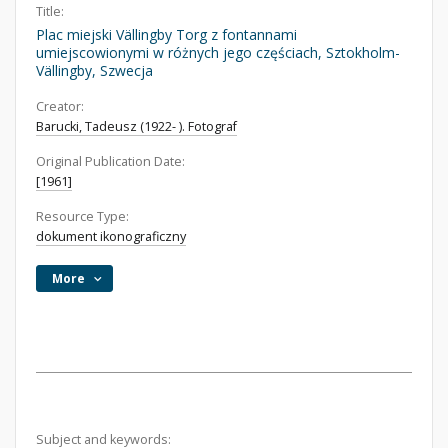
Title:
Plac miejski Vällingby Torg z fontannami
umiejscowionymi w różnych jego częściach, Sztokholm-
Vällingby, Szwecja
Creator:
Barucki, Tadeusz (1922- ). Fotograf
Original Publication Date:
[1961]
Resource Type:
dokument ikonograficzny
More
Subject and keywords: