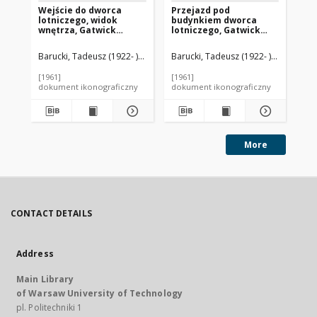
Wejście do dworca
Przejazd pod
Dw
lotniczego, widok
budynkiem dworca
wi
wnętrza, Gatwick
lotniczego, Gatwick
Gat
Airport, Anglia, Wielka
Airport, Anglia, Wielka
Wi
Brytania
Brytania
Barucki, Tadeusz (1922- ). Fotograf
Barucki, Tadeusz (1922- ). Fotograf
Bar
[1961]
[1961]
[19
dokument ikonograficzny
dokument ikonograficzny
dok
More
CONTACT DETAILS
Address
Main Library
of Warsaw University of Technology
pl. Politechniki 1