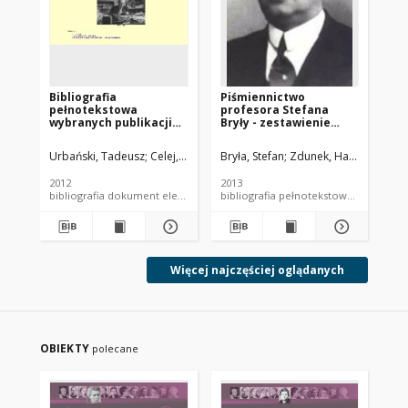
Bibliografia
Piśmiennictwo
Pe
pełnotekstowa
profesora Stefana
pu
wybranych publikacji
Bryły - zestawienie
Wi
prof. Tadeusza
bibliograficzne i pełne
Urbańskiego
teksty wybranych
Urbański, Tadeusz
Celej, Agnieszka. Oprac.
Bryła, Stefan
Zdunek, Hanna. Oprac
Now
publikacji
2012
2013
200
bibliografia dokument elektroniczny bibliografia pełnotekstowa
bibliografia pełno
Więcej najczęściej oglądanych
OBIEKTY
polecane