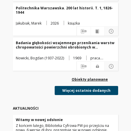
Politechnika Warszawska. 200 lat historii. T. 1, 1826-
1944
Jakubiak, Marek
2026
książka
Badania głębokości wzajemnego przenikania warstw
chropowatości powierzchni obrobionych w
połączeniach spoczynkowych : praca doktorska
Nowicki, Bogdan (1937-2022)
1969
praca
doktorska
Obiekty planowane
Więcej ostatnio dodanych
AKTUALNOŚCI
Witamy w nowej odsłonie
Z końcem lutego, Biblioteka Cyfrowa PW po przejściu na
nową, 6 wersję dLibry, prezentuje się w nowej odsłonie.