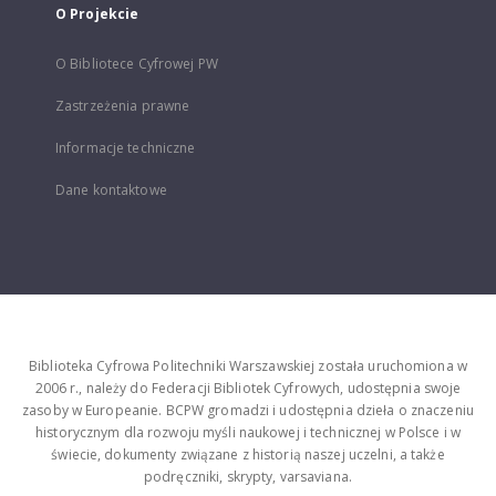
O Projekcie
O Bibliotece Cyfrowej PW
Zastrzeżenia prawne
Informacje techniczne
Dane kontaktowe
Biblioteka Cyfrowa Politechniki Warszawskiej została uruchomiona w
2006 r., należy do Federacji Bibliotek Cyfrowych, udostępnia swoje
zasoby w Europeanie. BCPW gromadzi i udostępnia dzieła o znaczeniu
historycznym dla rozwoju myśli naukowej i technicznej w Polsce i w
świecie, dokumenty związane z historią naszej uczelni, a także
podręczniki, skrypty, varsaviana.