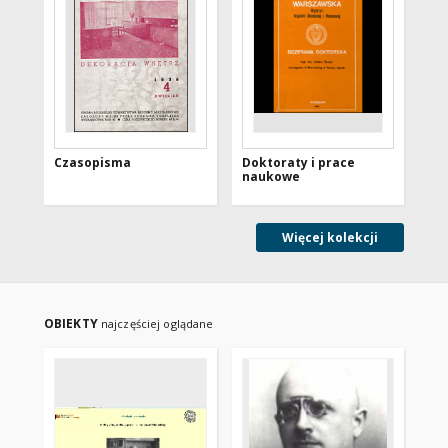
Czasopisma
Doktoraty i prace
Hi
naukowe
Więcej kolekcji
OBIEKTY
najczęściej oglądane