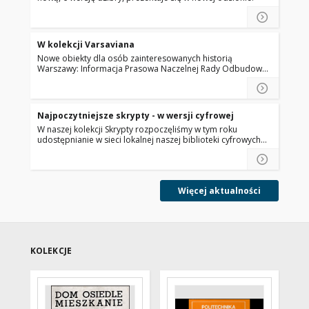
W kolekcji Varsaviana
Nowe obiekty dla osób zainteresowanych historią
Warszawy: Informacja Prasowa Naczelnej Rady Odbudowy
Warszawy z lat 1946-1950.
Najpoczytniejsze skrypty - w wersji cyfrowej
W naszej kolekcji Skrypty rozpoczęliśmy w tym roku
udostępnianie w sieci lokalnej naszej biblioteki cyfrowych
wersji 50 najpoczytniejszych skryptów, których nakład został
już wyczerpany. W 2018 r. udostępnionych zostanie ok. 30
skryptów. Kolejne wprowadzone zostaną w I kwartale 2019
r.
Więcej aktualności
KOLEKCJE