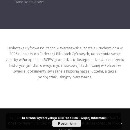
Dane kontaktowe
Biblioteka Cyfrowa Politechniki Warszawskiej została uruchomiona w
2006 r., należy do Federacji Bibliotek Cyfrowych, udostępnia swoje
zasoby w Europeanie. BCPW gromadzi i udostępnia dzieła o znaczeniu
historycznym dla rozwoju myśli naukowej i technicznej w Polsce i w
świecie, dokumenty związane z historią naszej uczelni, a także
podręczniki, skrypty, varsaviana.
Ten serwis działa dzięki oprogramowaniu
DInGO dLibra 6.3.16
Ta strona wykorzystuje pliki 'cookies'.
Więcej informacji
opracowanemu przez
Poznańskie Centrum Superkomputerowo-
Rozumiem
Sieciowe