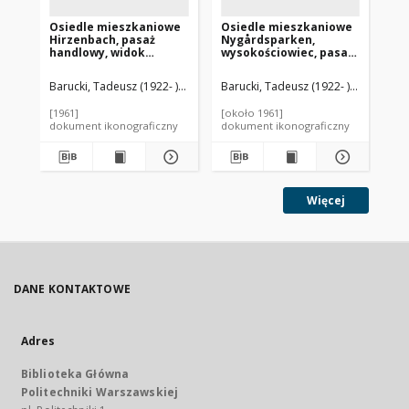
Osiedle mieszkaniowe
Osiedle mieszkaniowe
Os
Hirzenbach, pasaż
Nygårdsparken,
Hi
handlowy, widok
wysokościowiec, pasaż
ha
ogólny, Zurych,
handlowy i parking
str
Szwajcaria
rowerowy, Kopenhaga,
Sz
Barucki, Tadeusz (1922- ). Fotograf
Barucki, Tadeusz (1922- ). Fotograf
Bar
Dania
[1961]
[około 1961]
[19
dokument ikonograficzny
dokument ikonograficzny
dok
Więcej
DANE KONTAKTOWE
Adres
Biblioteka Główna
Politechniki Warszawskiej