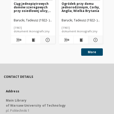
Ciąg jednopiętrowych
Ogródek przy domu
No
domów szeregowych
jednorodzinnym, Corby,
do
przy osiedlowej ulicy,
Anglia, Wielka Brytania
za
Corby, Anglia, Wielka
te
Brytania
do
Barucki, Tadeusz (1922- ). Fotograf
Barucki, Tadeusz (1922- ). Fotograf
Bar
Gar
Wi
[1961]
[1961]
[19
dokument ikonograficzny
dokument ikonograficzny
dok
More
CONTACT DETAILS
Address
Main Library
of Warsaw University of Technology
pl. Politechniki 1