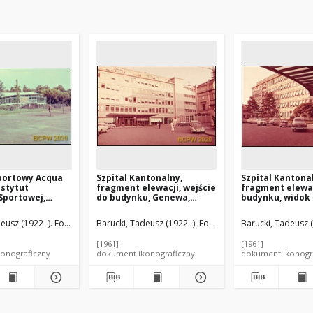
portowy Acqua
Szpital Kantonalny,
Szpital Kantona
nstytut
fragment elewacji, wejście
fragment elewa
Sportowej,
do budynku, Genewa,
budynku, widok 
ny, Rzym,
Szwajcaria
podcienia, Gene
Szwajcaria
eusz (1922- ). Fotograf
Barucki, Tadeusz (1922- ). Fotograf
Barucki, Tadeusz (
[1961]
[1961]
onograficzny
dokument ikonograficzny
dokument ikonogr