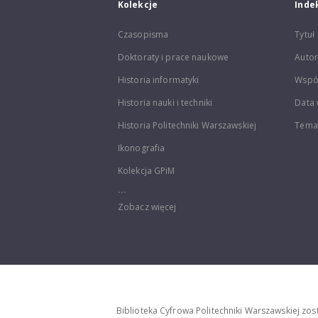
Kolekcje
Inde
Czasopisma
Tytuł
Doktoraty i prace naukowe
Autor
Historia informatyki
Wspó
Historia nauki i techniki
Data 
Historia Politechniki Warszawskiej
Temat
Ikonografia
Kolekcja GPiM
...
Zobacz więcej
Biblioteka Cyfrowa Politechniki Warszawskiej zo