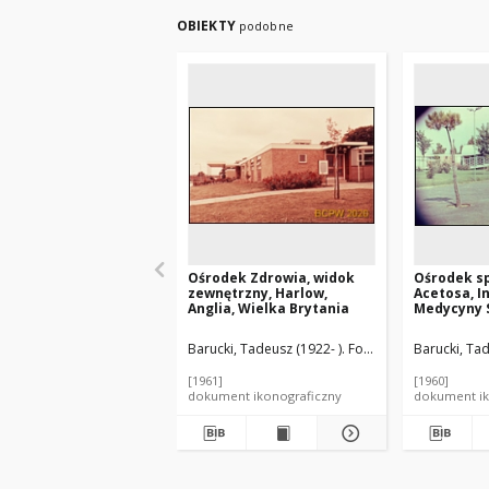
OBIEKTY
podobne
Ośrodek Zdrowia, widok
Ośrodek s
zewnętrzny, Harlow,
Acetosa, I
Anglia, Wielka Brytania
Medycyny 
widok ogól
Włochy
Barucki, Tadeusz (1922- ). Fotograf
Barucki, Tad
[1961]
[1960]
dokument ikonograficzny
dokument ik