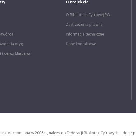
ksy
O Projekcie
O Bibliotece Cyfrowej PW
Zastrzeżenia prawne
łtwórca
Informacje techniczne
wydania oryg.
Dane kontaktowe
 i słowa kluczowe
stała uruchomiona w 2006 r., należy do Federacji Bibliotek Cyfrowych, udost