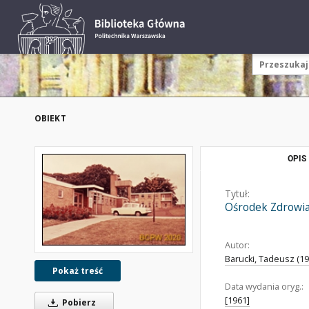
OBIEKT
OPIS
Tytuł:
Ośrodek Zdrowia,
Autor:
Barucki, Tadeusz (192
Pokaż treść
Data wydania oryg.:
[1961]
Pobierz