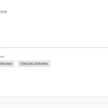
iczny
owe:
ZDROWIA
OŚRODKI ZDROWIA