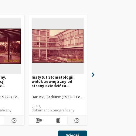
lny,
Instytut Stomatologii,
Szpital Kantonalny,
cji
widok zewnętrzny od
wnętrze, hol, Genewa
z
strony dziedzińca
Szwajcaria
wa,
wewnętrznego z ogrodem,
Zurych, Szwajcaria
1922- ). Fotograf
Barucki, Tadeusz (1922- ). Fotograf
Barucki, Tadeusz (1922- 
[1961]
[1961]
aficzny
dokument ikonograficzny
dokument ikonograficzn
Więcej