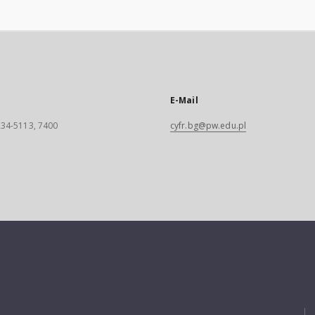
E-Mail
 234-5113, 7400
cyfr.bg@pw.edu.pl