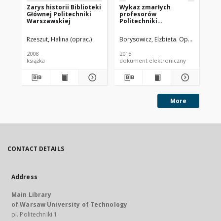
Zarys historii Biblioteki
Wykaz zmarłych
Gr
Głównej Politechniki
profesorów
19
Warszawskiej
Politechniki
Warszawskiej
pochowanych na
Rzeszut, Halina (oprac.)
Borysowicz, Elzbieta. Oprac.
Gum
Powązkach w
Warszawie
2008
2015
201
książka
dokument elektroniczny
pla
More
CONTACT DETAILS
Address
Main Library
of Warsaw University of Technology
pl. Politechniki 1