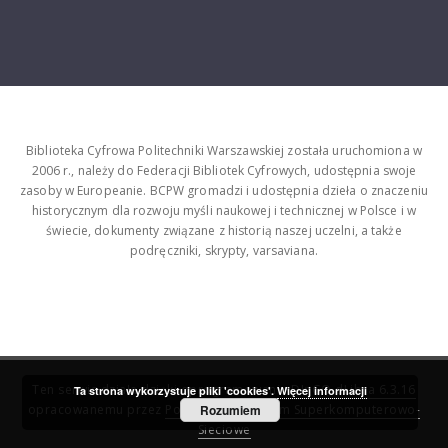
Biblioteka Cyfrowa Politechniki Warszawskiej została uruchomiona w
2006 r., należy do Federacji Bibliotek Cyfrowych, udostępnia swoje
zasoby w Europeanie. BCPW gromadzi i udostępnia dzieła o znaczeniu
historycznym dla rozwoju myśli naukowej i technicznej w Polsce i w
świecie, dokumenty związane z historią naszej uczelni, a także
podręczniki, skrypty, varsaviana.
Ten serwis działa dzięki oprogramowaniu
DInGO dLibra 6.3.16
Ta strona wykorzystuje pliki 'cookies'.
Więcej informacji
opracowanemu przez
Poznańskie Centrum Superkomputerowo-
Rozumiem
Sieciowe