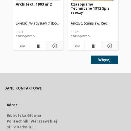
Architekt. 1903 nr 2
Czasopismo
Cz
Techniczne 1912 Spis
Te
rzeczy
Ekielski, Władysław (1855-1927). Red.
Anczyc, Stanisław. Red.
Anc
1903
1912
191
czasopismo
czasopismo
cz
Więcej
DANE KONTAKTOWE
Adres
Biblioteka Główna
Politechniki Warszawskiej
pl. Politechniki 1