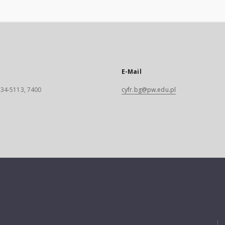
E-Mail
 234-5113, 7400
cyfr.bg@pw.edu.pl