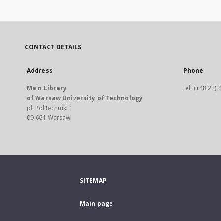
CONTACT DETAILS
Address
Phone
Main Library
tel. (+48 22)
of Warsaw University of Technology
pl. Politechniki 1
00-661 Warsaw
SITEMAP
Main page