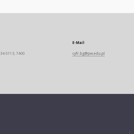
E-Mail
 234-5113, 7400
cyfr.bg@pw.edu.pl