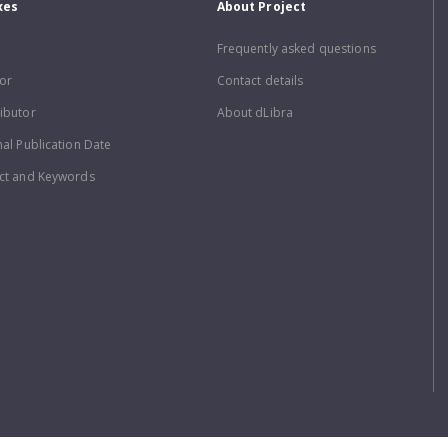
xes
About Project
Frequently asked questions
or
Contact details
ibutor
About dLibra
nal Publication Date
ct and Keywords