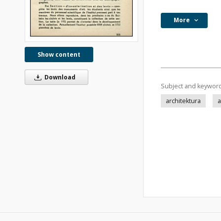
More
Show content
Download
Subject and keywor
architektura
a