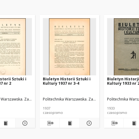
storii Sztuki i
Biuletyn Historii Sztuki i
Biuletyn Historji
7 nr 2
Kultury 1937 nr 3-4
Kultury 1933 nr 
iej i Historii Sztuki
 Warszawska. Zakład Architektury Polskiej i Historii Sztuki
Politechnika Warszawska. Zakład Architektury Polskiej i 
Politechnika Warsz
1937
1933
czasopismo
czasopismo