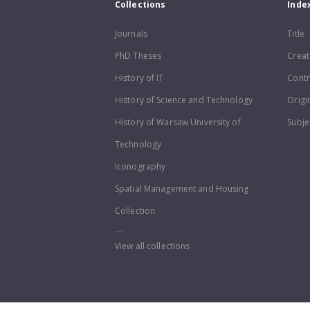
Collections
Inde
Journals
Title
PhD Theses
Creat
History of IT
Contr
History of Science and Technology
Origi
History of Warsaw University of
Subje
Technology
Iconography
Spatial Management and Housing
Collection
...
View all collections