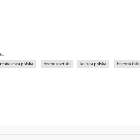
ds:
rchitektura polska
historia sztuki
kultura polska
historia kult