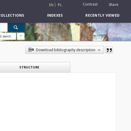
Contrast
Share
EN
PL
COLLECTIONS
INDEXES
RECENTLY VIEWED
d search
?
Download bibliography description
STRUCTURE