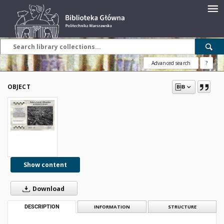
Advanced search
?
OBJECT
Show content
Download
DESCRIPTION
INFORMATION
STRUCTURE