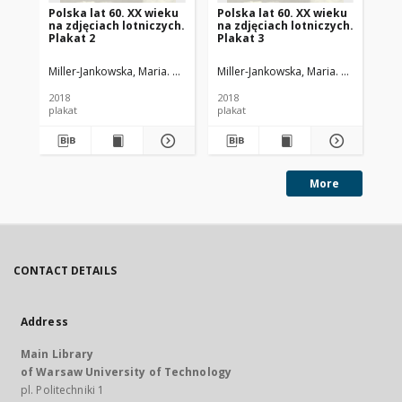
Polska lat 60. XX wieku
Polska lat 60. XX wieku
Pol
na zdjęciach lotniczych.
na zdjęciach lotniczych.
na 
Plakat 2
Plakat 3
Pl
Miller-Jankowska, Maria. Oprac.
Sieczka-Milcarz, Aneta. Oprac.
Miller-Jankowska, Maria. Oprac.
Gumoł
Siec
Mil
2018
2018
201
plakat
plakat
pla
More
CONTACT DETAILS
Address
Main Library
of Warsaw University of Technology
pl. Politechniki 1