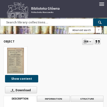
Advanced search
?
OBJECT
Show content
Download
DESCRIPTION
INFORMATION
STRUCTURE