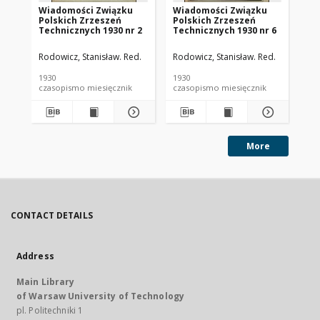
Wiadomości Związku
Wiadomości Związku
Wi
Polskich Zrzeszeń
Polskich Zrzeszeń
Po
Technicznych 1930 nr 2
Technicznych 1930 nr 6
Te
Rodowicz, Stanisław. Red.
Rodowicz, Stanisław. Red.
Rod
1930
1930
193
czasopismo miesięcznik
czasopismo miesięcznik
More
CONTACT DETAILS
Address
Main Library
of Warsaw University of Technology
pl. Politechniki 1