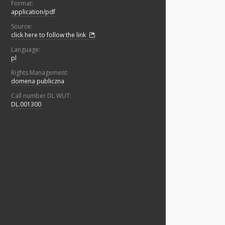
Format:
application/pdf
Source:
click here to follow the link
Language:
pl
Rights Management:
domena publiczna
Call number DL WUT:
DL.001300