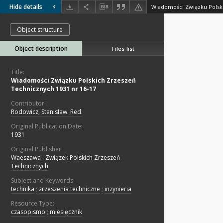
Hide details
Object structure
Object description
Files list
Title:
Wiadomości Związku Polskich Zrzeszeń
Technicznych 1931 nr 16-17
Contributor:
Rodowicz, Stanisław. Red.
Original Publication Date:
1931
Original Publisher:
Waeszawa : Związek Polskich Zrzeszeń
Technicznych
Subject and Keywords:
technika
;
zrzeszenia techniczne
;
inzynieria
Resource Type:
czasopismo
;
miesięcznik