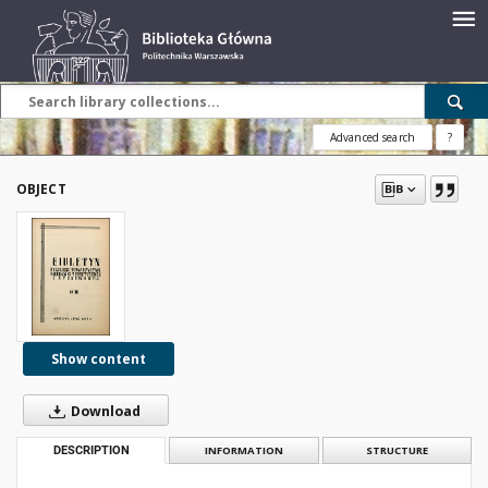
Advanced search
?
OBJECT
Show content
Download
DESCRIPTION
INFORMATION
STRUCTURE