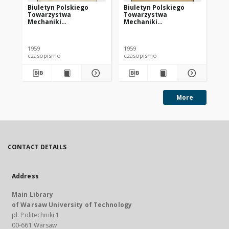
Biuletyn Polskiego
Biuletyn Polskiego
Bi
Towarzystwa
Towarzystwa
To
Mechaniki
Mechaniki
Me
Teoretycznej i
Teoretycznej i
Te
Stosowanej 1959 nr 1
Stosowanej 1959 nr 2
St
1959
1959
195
czasopismo
czasopismo
cz
More
CONTACT DETAILS
Address
Main Library
of Warsaw University of Technology
pl. Politechniki 1
00-661 Warsaw