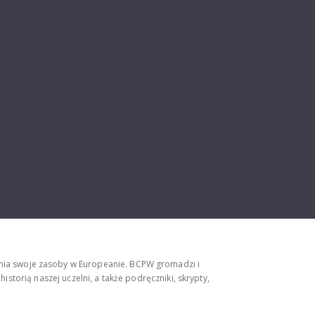
ępnia swoje zasoby w Europeanie. BCPW gromadzi i
storią naszej uczelni, a także podręczniki, skrypty,