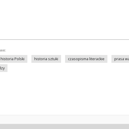
owe:
historia Polski
historia sztuki
czasopisma literackie
prasa w
dzy