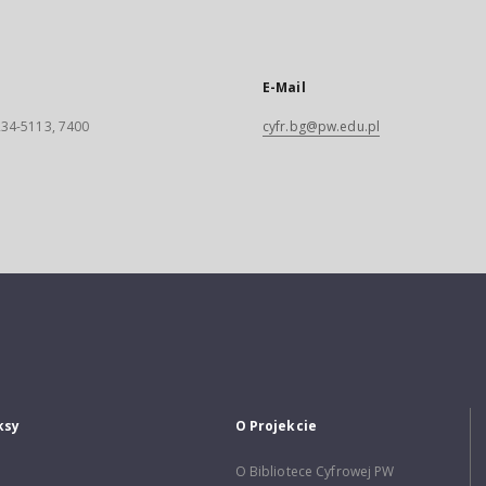
E-Mail
 234-5113, 7400
cyfr.bg@pw.edu.pl
ksy
O Projekcie
O Bibliotece Cyfrowej PW