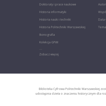
Doktoraty i prace naukowe
Autor
Historia informatyki
Wspó
Historia nauki i techniki
Data 
Historia Politechniki Warszawskiej
Temat
Ikonografia
Kolekcja GPiM
...
Zobacz więcej
Biblioteka Cyfrowa Politechniki Warszawskiej zo
udostępnia dzieła o znaczeniu historycznym dla rozw