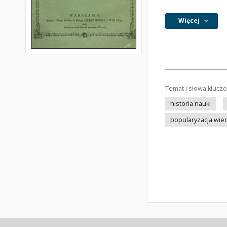
Więcej
Temat i słowa klucz
historia nauki
popularyzacja wie