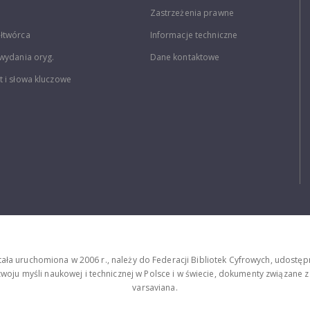
Zastrzeżenia prawne
łtwórca
Informacje techniczne
wydania oryg.
Dane kontaktowe
 i słowa kluczowe
stała uruchomiona w 2006 r., należy do Federacji Bibliotek Cyfrowych, udost
oju myśli naukowej i technicznej w Polsce i w świecie, dokumenty związane z hi
varsaviana.