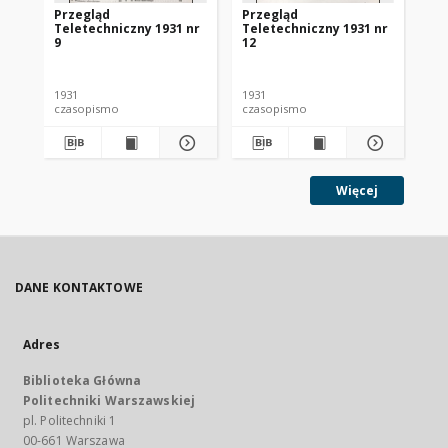
Przegląd
Przegląd
Pr
Teletechniczny 1931 nr
Teletechniczny 1931 nr
Te
9
12
1
1931
1931
193
czasopismo
czasopismo
cz
Więcej
DANE KONTAKTOWE
Adres
Biblioteka Główna
Politechniki Warszawskiej
pl. Politechniki 1
00-661 Warszawa