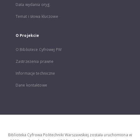
Data wydania oryg.
Temat i słowa kluczowe
O Projekcie
O Bibliotece Cyfrowej PW
Zastrzeżenia prawne
Informacje techniczne
Dane kontaktowe
Biblioteka Cyfrowa Politechniki Warszawskiej została uruchomiona w