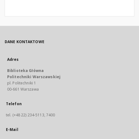
DANE KONTAKTOWE
Adres
Biblioteka Główna
Politechniki Warszawskiej
pl. Politechniki 1
00-661 Warszawa
Telefon
tel. (+48 22) 234-5113, 7400
E-Mail