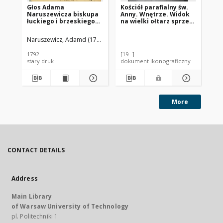
Głos Adama
Kościół parafialny św.
Koś
Naruszewicza biskupa
Anny. Wnętrze. Widok
Ma
łuckiego i brzeskiego
na wielki ołtarz sprzed
Fr
przy założeniu
1939 roku. Sterdyń
Se
pierwszego kamienia
Naruszewicz, Adamd (1733-1796)
Trz
na Kościół Opatrznosci
Boskiey r. 1792 dnia 3
1792
[19--]
[ca
maia na placu
stary druk
dokument ikonograficzny
dok
Uiazdowskim miany
More
CONTACT DETAILS
Address
Main Library
of Warsaw University of Technology
pl. Politechniki 1