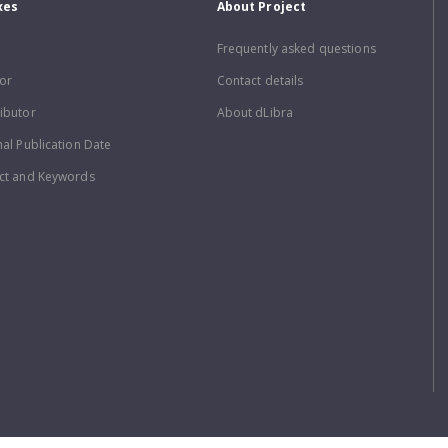
xes
About Project
Frequently asked questions
or
Contact details
ibutor
About dLibra
nal Publication Date
ct and Keywords