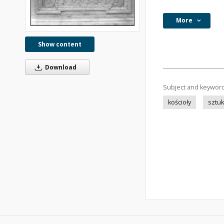
More
Show content
Download
Subject and keywor
kościoły
sztuk