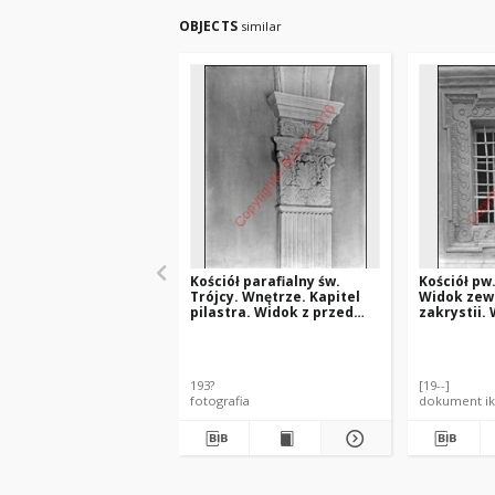
OBJECTS
similar
Kościół parafialny św.
Kościół pw.
Trójcy. Wnętrze. Kapitel
Widok zew
pilastra. Widok z przed
zakrystii.
1939 roku. Radzyń Podlaski
1939 roku.
193?
[19--]
fotografia
dokument ik