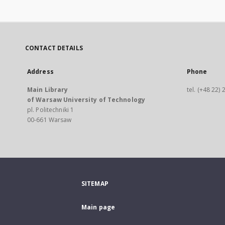
CONTACT DETAILS
Address
Phone
Main Library
tel. (+48 22)
of Warsaw University of Technology
pl. Politechniki 1
00-661 Warsaw
SITEMAP
Main page