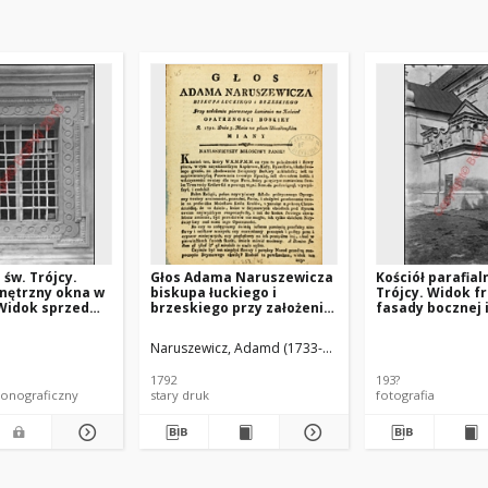
 św. Trójcy.
Głos Adama Naruszewicza
Kościół parafial
nętrzny okna w
biskupa łuckiego i
Trójcy. Widok 
 Widok sprzed
brzeskiego przy założeniu
fasady bocznej i
 Radzyń Podlaski
pierwszego kamienia na
z przed 1939 ro
Kościół Opatrznosci
Podlaski
Naruszewicz, Adamd (1733-1796)
Boskiey r. 1792 dnia 3 maia
na placu Uiazdowskim
1792
193?
miany
onograficzny
stary druk
fotografia