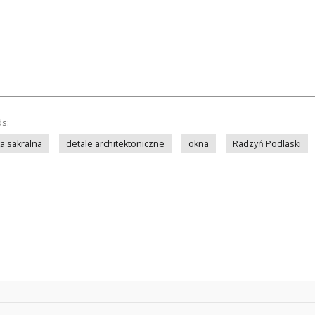
ds:
a sakralna
detale architektoniczne
okna
Radzyń Podlaski