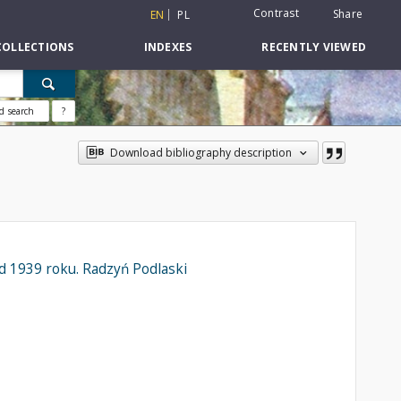
Contrast
Share
EN
PL
COLLECTIONS
INDEXES
RECENTLY VIEWED
d search
?
Download bibliography description
ed 1939 roku. Radzyń Podlaski