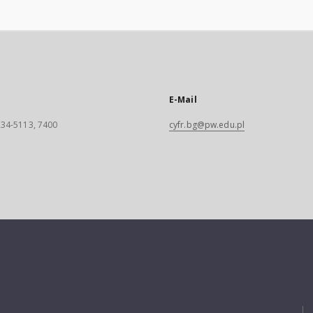
E-Mail
 234-5113, 7400
cyfr.bg@pw.edu.pl