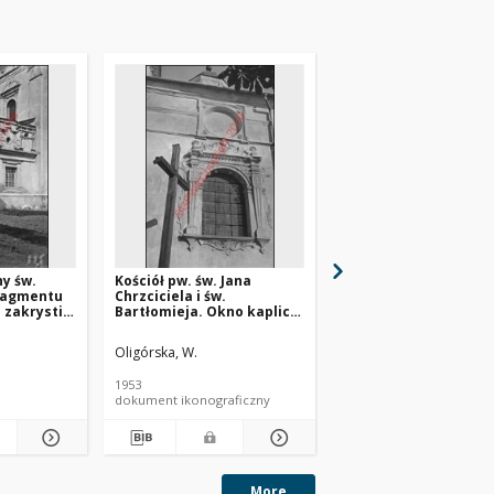
ny św.
Kościół pw. św. Jana
Kościół farny pw. św.
fragmentu
Chrzciciela i św.
Chrzciciela i św.
 zakrystii
Bartłomieja. Okno kaplicy
Bartłomieja. Okno. W
ku. Radzyń
Górskich. Kazimierz Dolny
od strony zewnętrzne
Kazimierz Dolny
Oligórska, W.
Pracownia prof. Syrkusa
1953
[ca 1950-1970]
dokument ikonograficzny
dokument ikonograficzn
More