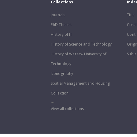
Collections
Inde
Journals
Title
PhD Theses
Creat
History of IT
Contr
History of Science and Technology
Origi
History of Warsaw University of
Subje
Technology
Iconography
Spatial Management and Housing
Collection
...
View all collections