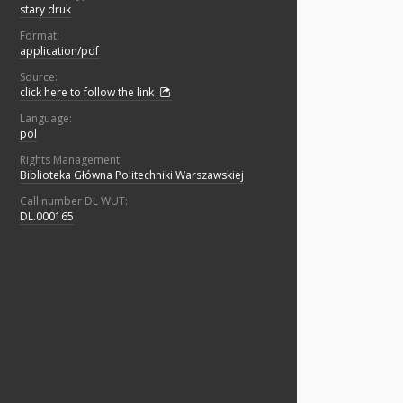
stary druk
Format:
application/pdf
Source:
click here to follow the link
Language:
pol
Rights Management:
Biblioteka Główna Politechniki Warszawskiej
Call number DL WUT:
DL.000165