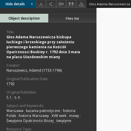
Hide details
Object description
Files list
Title:
Głos Adama Naruszewicza biskupa
łuckiego i brzeskiego przy założeniu
pierwszego kamienia na Kościół
Opatrznosci Boskiey r. 1792 dnia 3 maia
na placu Uiazdowskim miany
Creator:
Naruszewicz, Adamd (1733-1796)
Original Publication Date:
1792
Original Publisher:
S. l. : s. n.
Subject and Keywords:
Warszawa
;
kazania patriotyczne
;
historia
Polski
;
historia Warszawy
;
XVIII wiek
;
mowy
;
Świątynia Opatrzności Bożej
;
świątynie
Resource Type: