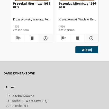
Przegląd Mierniczy 1936
Przegląd Mierniczy 1936
Pr
nr 9
nr 8
nr 
Krzyszkowski, Wacław. Red.
Krzyszkowski, Wacław. Red.
Krz
1936
1936
193
czasopismo
czasopismo
cz
Więcej
DANE KONTAKTOWE
Adres
Biblioteka Główna
Politechniki Warszawskiej
pl. Politechniki 1