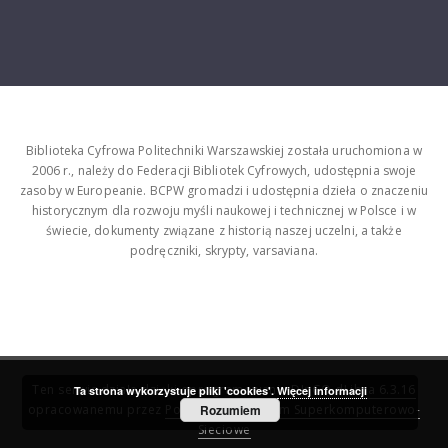
Biblioteka Cyfrowa Politechniki Warszawskiej została uruchomiona w
2006 r., należy do Federacji Bibliotek Cyfrowych, udostępnia swoje
zasoby w Europeanie. BCPW gromadzi i udostępnia dzieła o znaczeniu
historycznym dla rozwoju myśli naukowej i technicznej w Polsce i w
świecie, dokumenty związane z historią naszej uczelni, a także
podręczniki, skrypty, varsaviana.
Ten serwis działa dzięki oprogramowaniu
DInGO dLibra 6.3.16
Ta strona wykorzystuje pliki 'cookies'.
Więcej informacji
opracowanemu przez
Poznańskie Centrum Superkomputerowo-
Rozumiem
Sieciowe