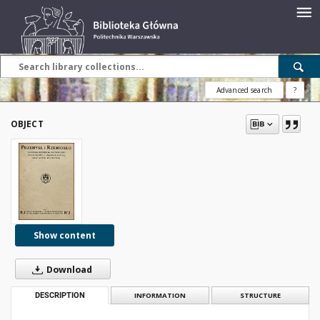
Advanced search
?
OBJECT
Show content
Download
DESCRIPTION
INFORMATION
STRUCTURE