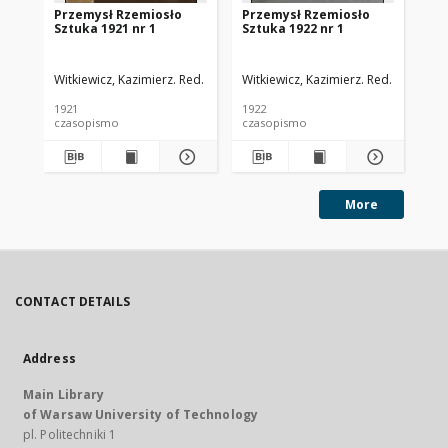
Przemysł Rzemiosło
Przemysł Rzemiosło
Pr
Sztuka 1921 nr 1
Sztuka 1922 nr 1
Sz
Witkiewicz, Kazimierz. Red.
Witkiewicz, Kazimierz. Red.
Wit
1921
1922
192
czasopismo
czasopismo
cz
More
CONTACT DETAILS
Address
Main Library
of Warsaw University of Technology
pl. Politechniki 1