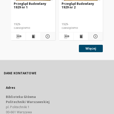
Przegląd Budowlany
Przegląd Budowlany
Pr
1929 nr 1
1929 nr 2
192
1929-
1929-
192
czasopismo
czasopismo
cz
Więcej
DANE KONTAKTOWE
Adres
Biblioteka Główna
Politechniki Warszawskiej
pl. Politechniki 1
00-661 Warszawa