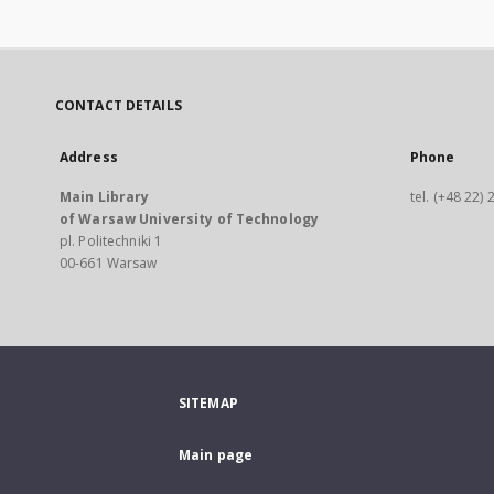
CONTACT DETAILS
Address
Phone
Main Library
tel. (+48 22)
of Warsaw University of Technology
pl. Politechniki 1
00-661 Warsaw
SITEMAP
Main page