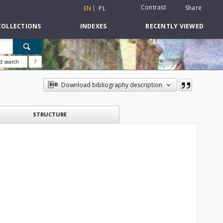
Contrast
Share
EN
PL
COLLECTIONS
INDEXES
RECENTLY VIEWED
d search
?
Download bibliography description
STRUCTURE