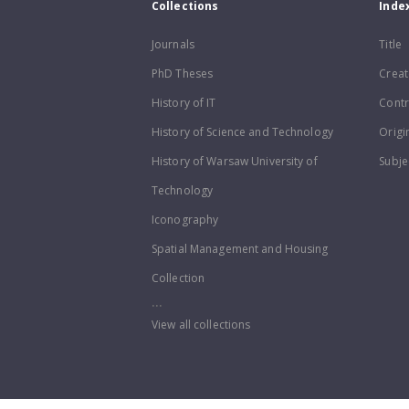
Collections
Inde
Journals
Title
PhD Theses
Creat
History of IT
Contr
History of Science and Technology
Origi
History of Warsaw University of
Subje
Technology
Iconography
Spatial Management and Housing
Collection
...
View all collections