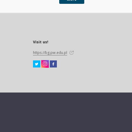
Visit us!
https://bg.pw.edu.pl