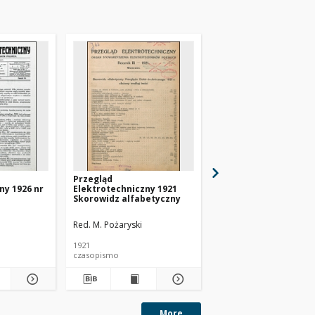
Przegląd
Przegląd
ny 1926 nr
Elektrotechniczny 1921
Elektrotechniczny 19
Skorowidz alfabetyczny
3
Red. M. Pożaryski
Red. M. Pożaryski
1921
1921
czasopismo
czasopismo
More