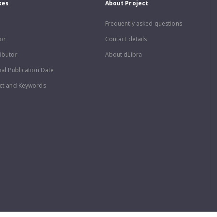
xes
About Project
Frequently asked questions
or
Contact details
ibutor
About dLibra
nal Publication Date
ct and Keywords