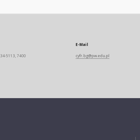
E-Mail
 234-5113, 7400
cyfr.bg@pw.edu.pl