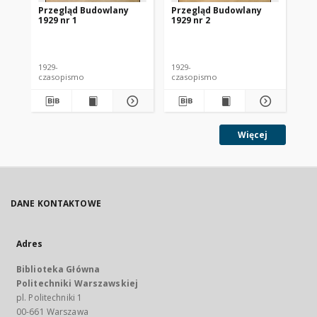
Przegląd Budowlany
Przegląd Budowlany
Pr
1929 nr 1
1929 nr 2
192
1929-
1929-
192
czasopismo
czasopismo
cz
Więcej
DANE KONTAKTOWE
Adres
Biblioteka Główna
Politechniki Warszawskiej
pl. Politechniki 1
00-661 Warszawa