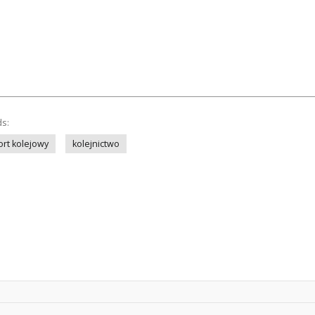
ds:
ort kolejowy
kolejnictwo