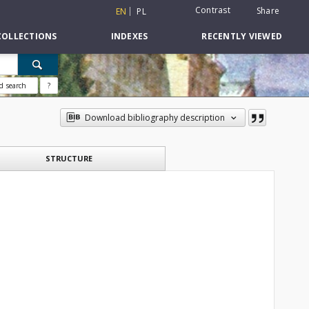
Contrast
Share
EN
PL
COLLECTIONS
INDEXES
RECENTLY VIEWED
d search
?
Download bibliography description
STRUCTURE