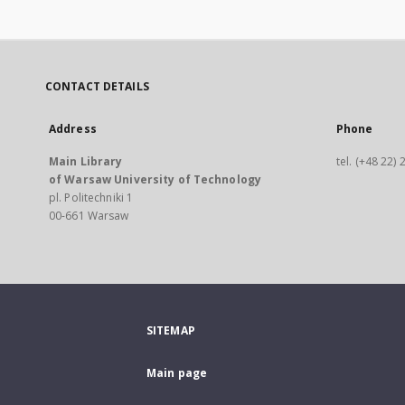
CONTACT DETAILS
Address
Phone
Main Library
tel. (+48 22)
of Warsaw University of Technology
pl. Politechniki 1
00-661 Warsaw
SITEMAP
Main page