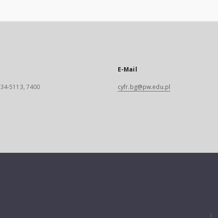
E-Mail
 234-5113, 7400
cyfr.bg@pw.edu.pl