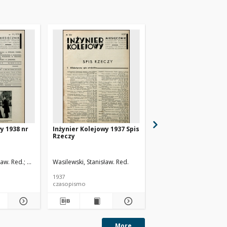
y 1938 nr
Inżynier Kolejowy 1937 Spis
Inżynier Kolejowy 193
Rzeczy
ław. Red.
Cywiński, Bohdan. Red.
Wasilewski, Stanisław. Red.
Wasilewski, Stanisław. R
1937
1937
czasopismo
czasopismo
More