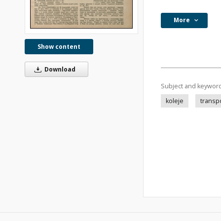
More
Show content
Download
Subject and keywor
koleje
transp