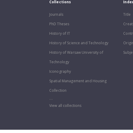
Collections
Inde
Journals
Title
PhD Theses
Creat
History of IT
Contr
History of Science and Technology
Origi
History of Warsaw University of
Subje
Technology
Iconography
Spatial Management and Housing
Collection
...
View all collections