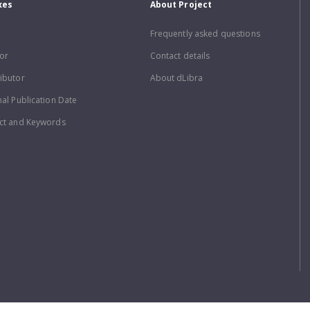
xes
About Project
Frequently asked questions
or
Contact details
ibutor
About dLibra
nal Publication Date
ct and Keywords