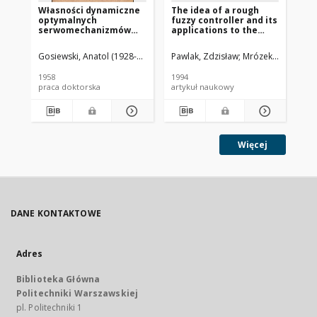
Własności dynamiczne
The idea of a rough
Ba
optymalnych
fuzzy controller and its
ch
serwomechanizmów
applications to the
dy
przekaźnikowych :
stabilization of a
me
[rozprawa doktorska]
pendulum-car system
ko
Gosiewski, Anatol (1928-2005)
Nowacki, Paweł Jan (1905-1979). Prom
Pawlak, Zdzisław
Mrózek, Adam
Rab
Czo
pr
uk
1958
1994
196
au
praca doktorska
artykuł naukowy
pra
reg
do
Więcej
DANE KONTAKTOWE
Adres
Biblioteka Główna
Politechniki Warszawskiej
pl. Politechniki 1