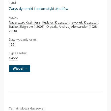
Tytuł:
Zarys dynamiki i automatyki układów
Autor:
Nazarczuk, Kazimierz
;
Kędzior, Krzysztof
;
Jaworek, Krzysztof
;
Buśko, Zbigniew ( -2003)
;
Olędzki, Andrzej Aleksander (1928-
2000)
Data wydania oryg.:
1991
Typ zasobu:
skrypt
Więcej
Temat i słowa kluczowe: