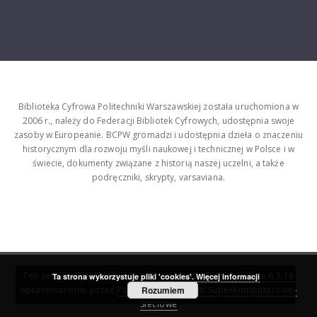
Biblioteka Cyfrowa Politechniki Warszawskiej została uruchomiona w
2006 r., należy do Federacji Bibliotek Cyfrowych, udostępnia swoje
zasoby w Europeanie. BCPW gromadzi i udostępnia dzieła o znaczeniu
historycznym dla rozwoju myśli naukowej i technicznej w Polsce i w
świecie, dokumenty związane z historią naszej uczelni, a także
podręczniki, skrypty, varsaviana.
Ten serwis działa dzięki oprogramowaniu
DInGO dLibra 6.3.16
Ta strona wykorzystuje pliki 'cookies'.
Więcej informacji
opracowanemu przez
Poznańskie Centrum Superkomputerowo-
Rozumiem
Sieciowe