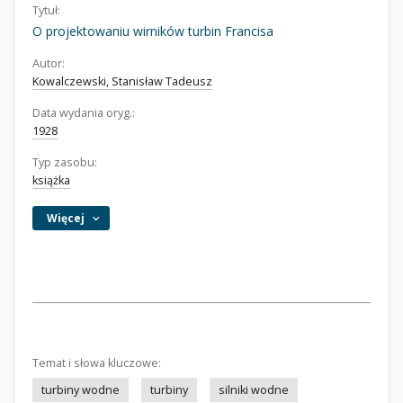
Tytuł:
O projektowaniu wirników turbin Francisa
Autor:
Kowalczewski, Stanisław Tadeusz
Data wydania oryg.:
1928
Typ zasobu:
książka
Więcej
Temat i słowa kluczowe:
turbiny wodne
turbiny
silniki wodne