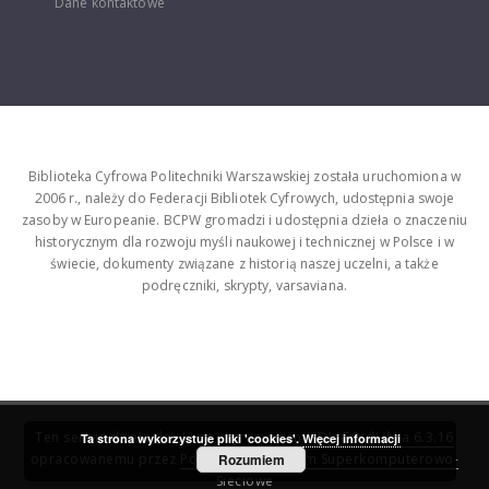
Dane kontaktowe
Biblioteka Cyfrowa Politechniki Warszawskiej została uruchomiona w
2006 r., należy do Federacji Bibliotek Cyfrowych, udostępnia swoje
zasoby w Europeanie. BCPW gromadzi i udostępnia dzieła o znaczeniu
historycznym dla rozwoju myśli naukowej i technicznej w Polsce i w
świecie, dokumenty związane z historią naszej uczelni, a także
podręczniki, skrypty, varsaviana.
Ten serwis działa dzięki oprogramowaniu
DInGO dLibra 6.3.16
Ta strona wykorzystuje pliki 'cookies'.
Więcej informacji
opracowanemu przez
Poznańskie Centrum Superkomputerowo-
Rozumiem
Sieciowe