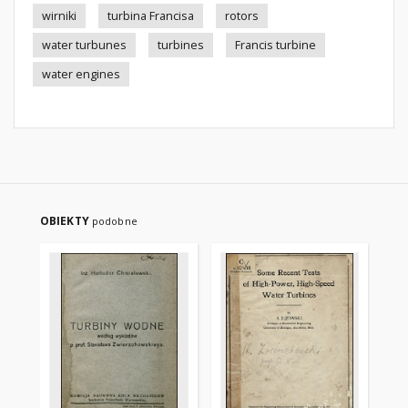
wirniki
turbina Francisa
rotors
water turbunes
turbines
Francis turbine
water engines
OBIEKTY
podobne