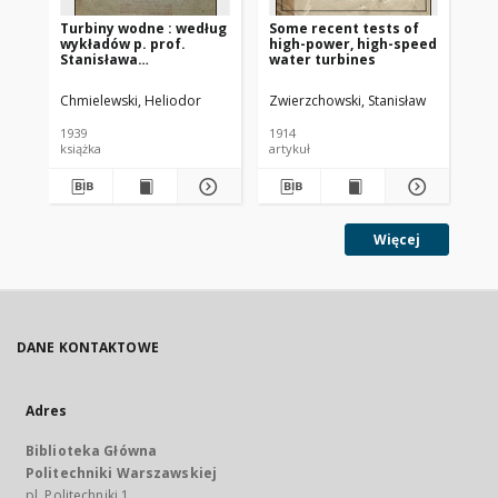
Turbiny wodne : według
Some recent tests of
Si
wykładów p. prof.
high-power, high-speed
wy
Stanisława
water turbines
Zw
Zwierzchowskiego
wy
19
Chmielewski, Heliodor
Zwierzchowski, Stanisław
Zwi
Wa
1939
1914
192
książka
artykuł
pod
Więcej
DANE KONTAKTOWE
Adres
Biblioteka Główna
Politechniki Warszawskiej
pl. Politechniki 1