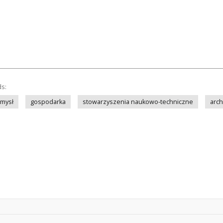
ds:
mysł
gospodarka
stowarzyszenia naukowo-techniczne
arch