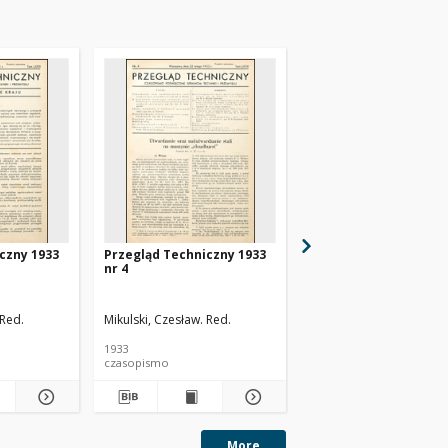
czny 1933
Przegląd Techniczny 1933
Przegląd Techniczny 
nr 4
nr 48
 Red.
Mikulski, Czesław. Red.
1933
1930
czasopismo
czasopismo
More