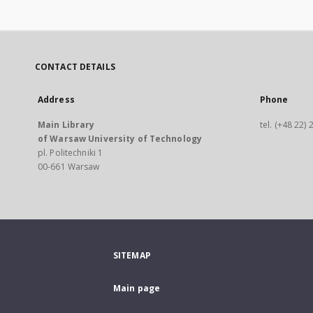
CONTACT DETAILS
Address
Phone
Main Library
tel. (+48 22)
of Warsaw University of Technology
pl. Politechniki 1
00-661 Warsaw
SITEMAP
Main page