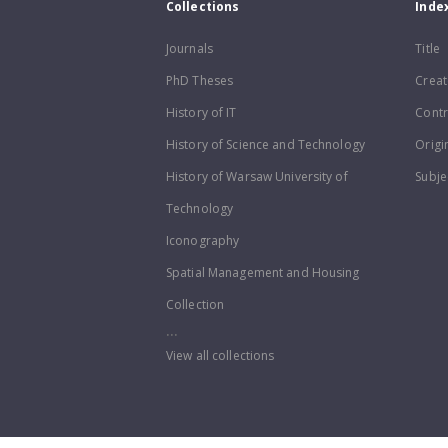
Collections
Inde
Journals
Title
PhD Theses
Creat
History of IT
Contr
History of Science and Technology
Origi
History of Warsaw University of
Subje
Technology
Iconography
Spatial Management and Housing
Collection
...
View all collections