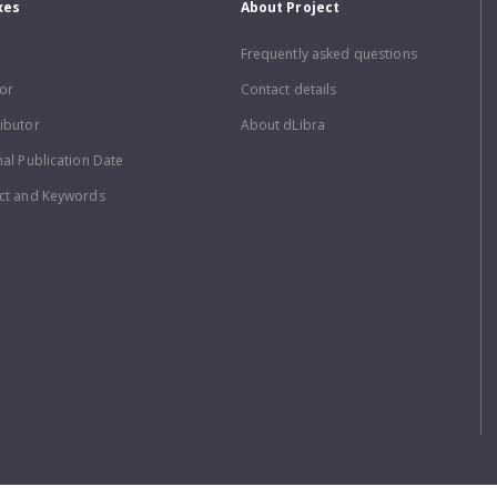
xes
About Project
Frequently asked questions
or
Contact details
ibutor
About dLibra
nal Publication Date
ct and Keywords