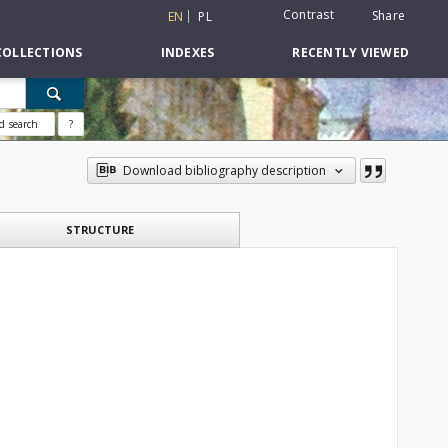
Contrast
Share
EN
PL
COLLECTIONS
INDEXES
RECENTLY VIEWED
d search
?
Download bibliography description
STRUCTURE