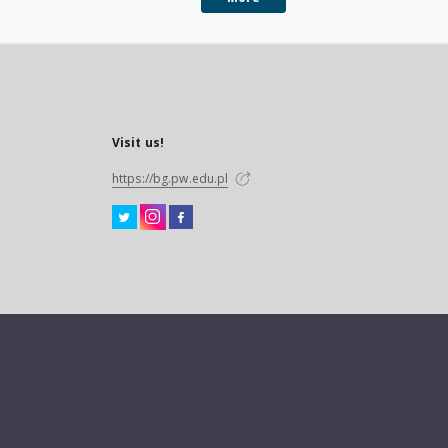
Visit us!
https://bg.pw.edu.pl