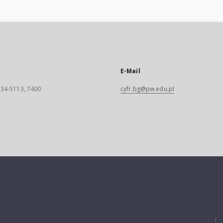
E-Mail
 234-5113, 7400
cyfr.bg@pw.edu.pl