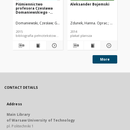
Piśmiennictwo
Aleksander Bojemski
Ma
profesora Czesława
Domaniewskiego -
zestawienie
bibliograficzne i pełne
Domaniewski, Czesław
Gumołowska, Teresa. Oprac.
Zdunek, Hanna. Oprac.
Królak, Eliza
Ant
teksty wybranych
publikacji
2015
2014
201
bibliografia pełnotekstowa bibliografia
plakat plansza
More
CONTACT DETAILS
Address
Main Library
of Warsaw University of Technology
pl. Politechniki 1