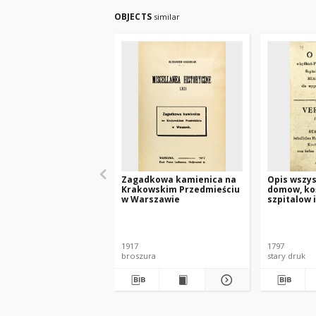
OBJECTS
similar
Zagadkowa kamienica na
Opis wszys
Krakowskim Przedmieściu
domow, ko
w Warszawie
szpitalow 
miasta Wa
wygody pu
w roku 179
1917
1797
broszura
stary druk