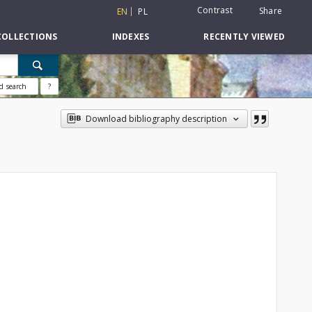
Contrast
Share
EN
PL
COLLECTIONS
INDEXES
RECENTLY VIEWED
d search
?
Download bibliography description