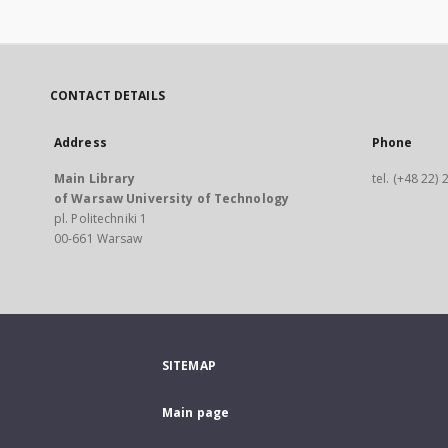
CONTACT DETAILS
Address
Phone
Main Library
tel. (+48 22)
of Warsaw University of Technology
pl. Politechniki 1
00-661 Warsaw
SITEMAP
Main page