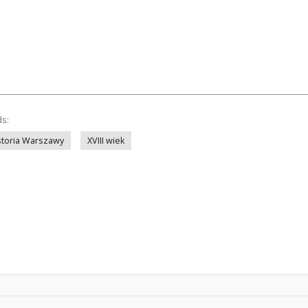
ds:
storia Warszawy
XVIII wiek