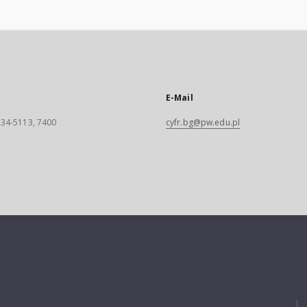
E-Mail
 234-5113, 7400
cyfr.bg@pw.edu.pl