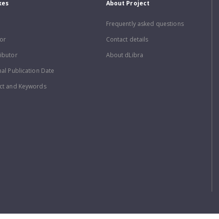
xes
About Project
Frequently asked questions
or
Contact details
ibutor
About dLibra
nal Publication Date
ct and Keywords