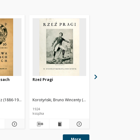
asach
Rzeź Pragi
Co słychać w Warszaw
donieś mi przyjacielu
rz (1886-1972)
Korotyński, Bruno Wincenty (1873-1948)
1924
1791
książka
stary druk
More