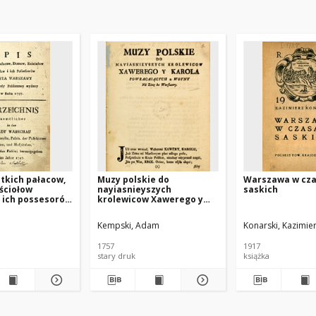
tkich pałacow,
Muzy polskie do
Warszawa w cz
ściołow
nayiasnieyszych
saskich
i ich possesorów
krolewicow Xawerego y
rszawy dla
Karola powracaiących z
bliczney wydany
woyny ná zimę do
Kempski, Adam
Konarski, Kazimie
7
Warszawy
1757
1917
stary druk
książka