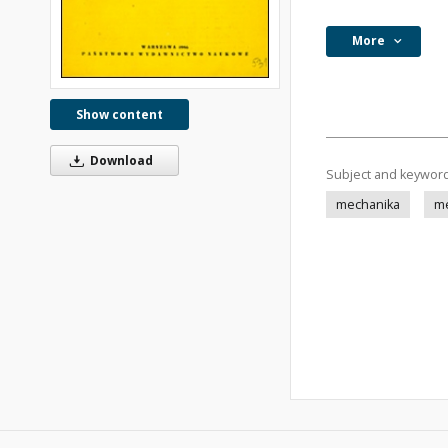
More
Show content
Download
Subject and keywor
mechanika
me