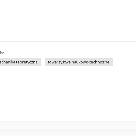
ds:
chanika teoretyczna
towarzystwa naukowo-techniczne