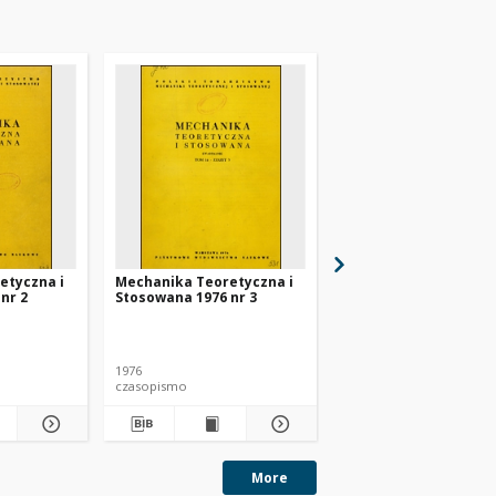
etyczna i
Mechanika Teoretyczna i
Mechanika Teoretycz
nr 2
Stosowana 1976 nr 3
Stosowana 1976 nr 4
1976
1976
czasopismo
czasopismo
More