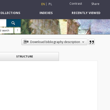
Contrast
Share
EN
PL
COLLECTIONS
INDEXES
RECENTLY VIEWED
d search
?
Download bibliography description
STRUCTURE