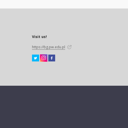
Visit us!
https://bg.pw.edu.pl