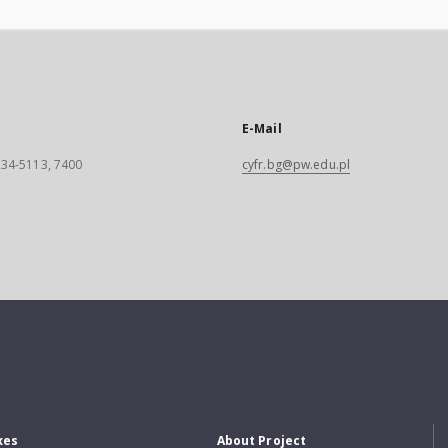
E-Mail
 234-5113, 7400
cyfr.bg@pw.edu.pl
xes
About Project