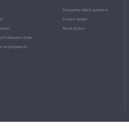
Frequently asked questions
or
Contact details
ibutor
About dLibra
nal Publication Date
ct and Keywords