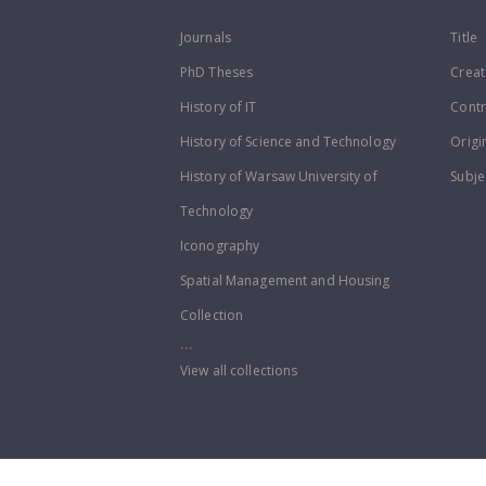
Journals
Title
PhD Theses
Creat
History of IT
Contr
History of Science and Technology
Origi
History of Warsaw University of
Subje
Technology
Iconography
Spatial Management and Housing
Collection
...
View all collections