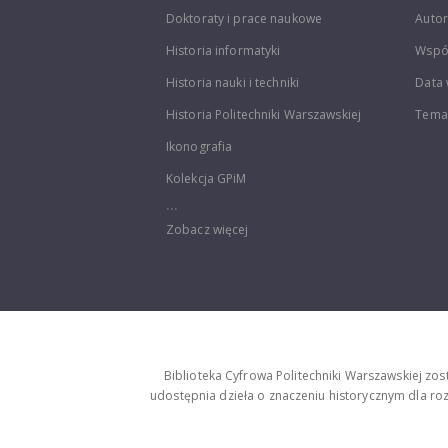
Doktoraty i prace naukowe
Autor
Historia informatyki
Wspó
Historia nauki i techniki
Data 
Historia Politechniki Warszawskiej
Temat
Ikonografia
Kolekcja GPiM
...
Zobacz więcej
Biblioteka Cyfrowa Politechniki Warszawskiej zo
udostępnia dzieła o znaczeniu historycznym dla rozw