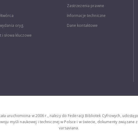
Zastrzeżenia prawne
łtwórca
Informacje techniczne
wydania oryg.
Dane kontaktowe
 i słowa kluczowe
stała uruchomiona w 2006 r., należy do Federacji Bibliotek Cyfrowych, udost
oju myśli naukowej i technicznej w Polsce i w świecie, dokumenty związane z hi
varsaviana.