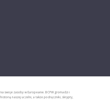
ępnia swoje zasoby w Europeanie. BCPW gromadzi i
storią naszej uczelni, a także podręczniki, skrypty,