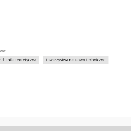
owe:
chanika teoretyczna
towarzystwa naukowo-techniczne