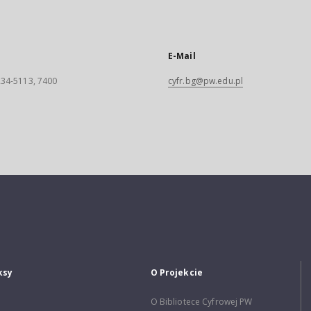
E-Mail
 234-5113, 7400
cyfr.bg@pw.edu.pl
ksy
O Projekcie
O Bibliotece Cyfrowej PW