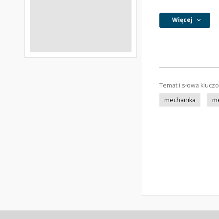
Więcej
Temat i słowa klucz
mechanika
me