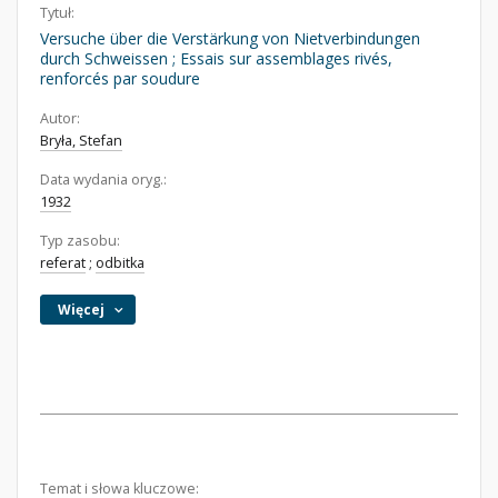
Tytuł:
Versuche über die Verstärkung von Nietverbindungen
durch Schweissen ; Essais sur assemblages rivés,
renforcés par soudure
Autor:
Bryła, Stefan
Data wydania oryg.:
1932
Typ zasobu:
referat
;
odbitka
Więcej
Temat i słowa kluczowe: