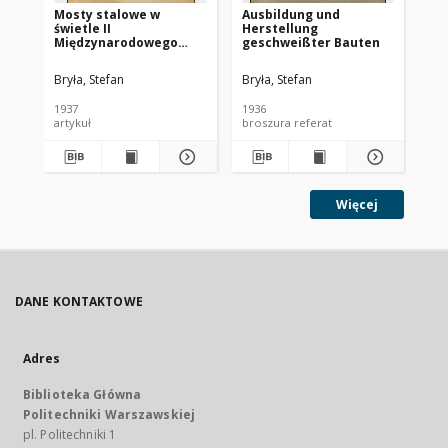
Mosty stalowe w
Ausbildung und
Tu
świetle II
Herstellung
co
Międzynarodowego
geschweißter Bauten
(P
Kongresu Mostów i
Konstrukcyj
Bryła, Stefan
Bryła, Stefan
Bry
Inżynierskich w Berlinie
1937
1936
193
artykuł
broszura referat
Więcej
DANE KONTAKTOWE
Adres
Biblioteka Główna
Politechniki Warszawskiej
pl. Politechniki 1