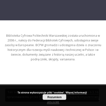
Biblioteka Cyfrowa Politechniki Warszawskiej została uruchomiona w
2006 r., należy do Federacji Bibliotek Cyfrowych, udostępnia swoje
zasoby w Europeanie. BCPW gromadzi i udostępnia dzieła o znaczeniu
historycznym dla rozwoju myśli naukowej i technicznej w Polsce i w
świecie, dokumenty związane z historią naszej uczelni, a także
podręczniki, skrypty, varsaviana.
Ten serwis działa dzięki oprogramowaniu
DInGO dLibra 6.3.16
Ta strona wykorzystuje pliki 'cookies'.
Więcej informacji
opracowanemu przez
Poznańskie Centrum Superkomputerowo-
Rozumiem
Sieciowe