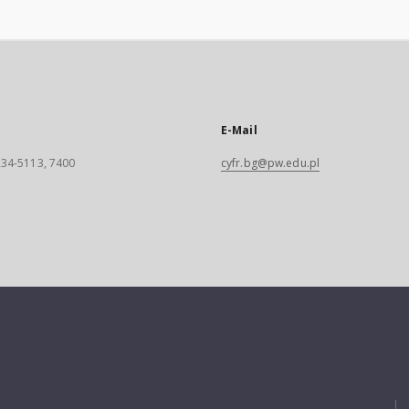
E-Mail
 234-5113, 7400
cyfr.bg@pw.edu.pl