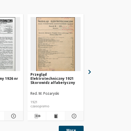
Przegląd
Przegląd
ny 1926 nr
Elektrotechniczny 1921
Elektrotechniczny 19
Skorowidz alfabetyczny
3
Red. M. Pożaryski
Red. M. Pożaryski
1921
1921
czasopismo
czasopismo
More