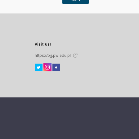
Visit us!
https://bg.pw.edu.pl