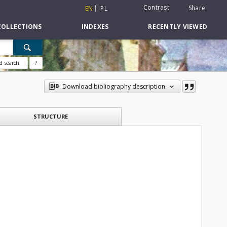
Contrast
Share
EN
PL
COLLECTIONS
INDEXES
RECENTLY VIEWED
d search
?
Download bibliography description
STRUCTURE