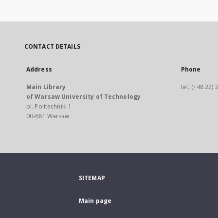
CONTACT DETAILS
Address
Phone
Main Library
tel. (+48 22)
of Warsaw University of Technology
pl. Politechniki 1
00-661 Warsaw
SITEMAP
Main page