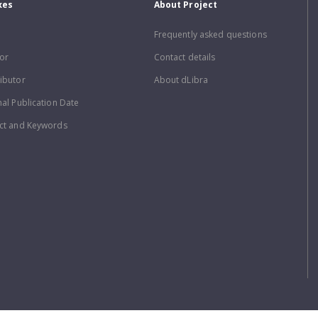
xes
About Project
Frequently asked questions
or
Contact details
ibutor
About dLibra
nal Publication Date
ct and Keywords