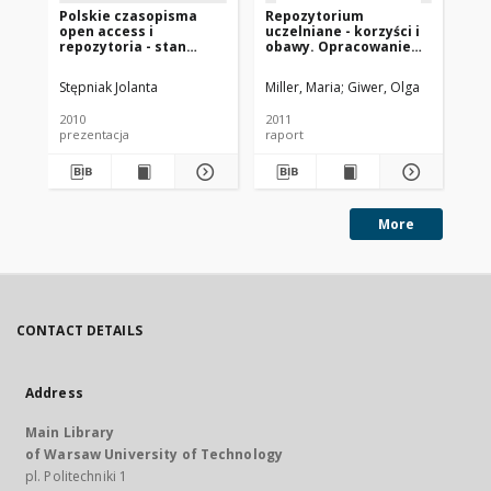
Polskie czasopisma
Repozytorium
Ty
open access i
uczelniane - korzyści i
repozytoria - stan
obawy. Opracowanie
obecny
wyników badania
ankietowego i wnioski
Stępniak Jolanta
Miller, Maria
Giwer, Olga
Giw
2010
2011
201
prezentacja
raport
pre
More
CONTACT DETAILS
Address
Main Library
of Warsaw University of Technology
pl. Politechniki 1