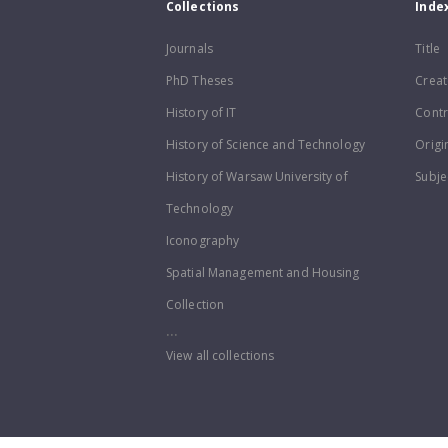
Collections
Inde
Journals
Title
PhD Theses
Creat
History of IT
Contr
History of Science and Technology
Origi
History of Warsaw University of
Subje
Technology
Iconography
Spatial Management and Housing
Collection
...
View all collections