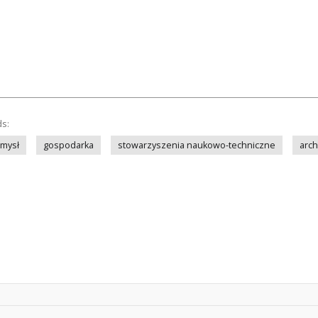
ds:
mysł
gospodarka
stowarzyszenia naukowo-techniczne
arch