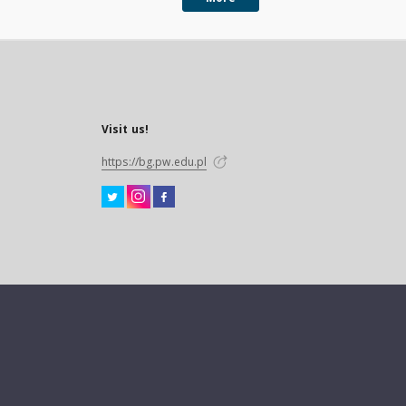
Visit us!
https://bg.pw.edu.pl