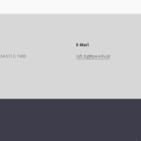
E-Mail
 234-5113, 7400
cyfr.bg@pw.edu.pl