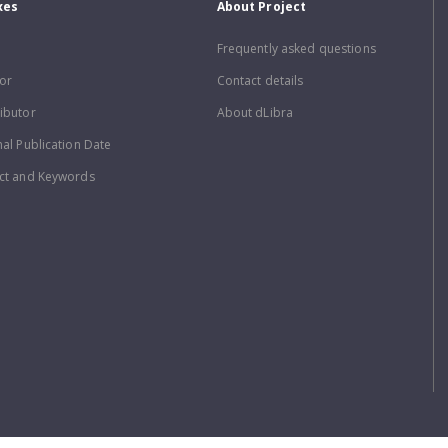
xes
About Project
Frequently asked questions
or
Contact details
ibutor
About dLibra
nal Publication Date
ct and Keywords