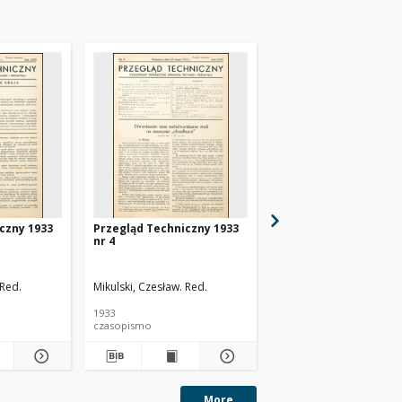
czny 1933
Przegląd Techniczny 1933
Przegląd Techniczny 
nr 4
nr 48
 Red.
Mikulski, Czesław. Red.
1933
1930
czasopismo
czasopismo
More