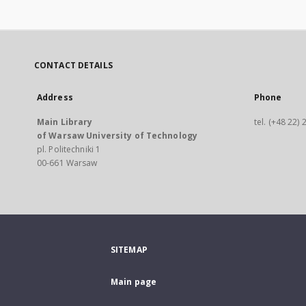
CONTACT DETAILS
Address
Phone
Main Library
tel. (+48 22)
of Warsaw University of Technology
pl. Politechniki 1
00-661 Warsaw
SITEMAP
Main page