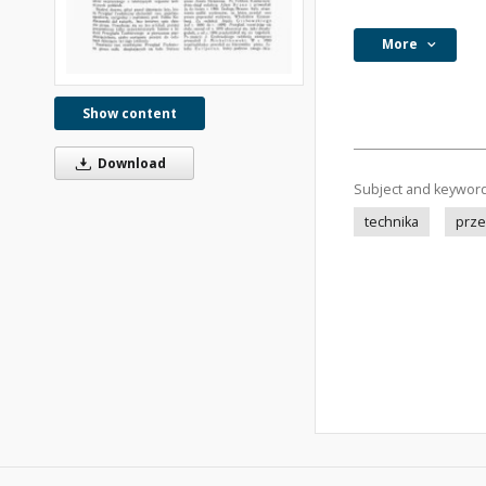
More
Show content
Download
Subject and keywor
technika
prze