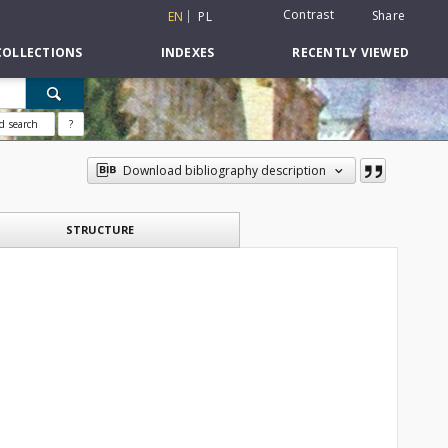
Contrast
Share
EN
PL
COLLECTIONS
INDEXES
RECENTLY VIEWED
d search
?
Download bibliography description
STRUCTURE