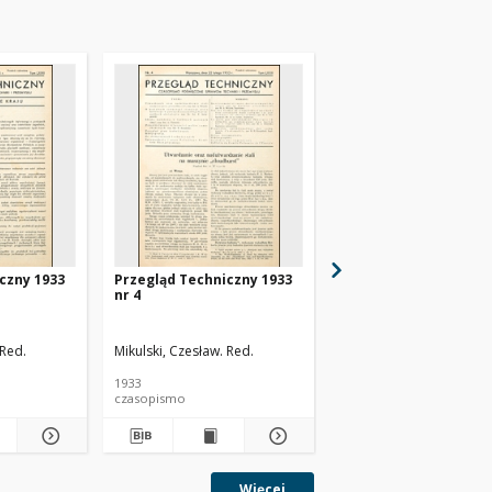
czny 1933
Przegląd Techniczny 1933
Przegląd Techniczny 
nr 4
nr 48
 Red.
Mikulski, Czesław. Red.
1933
1930
czasopismo
czasopismo
Więcej