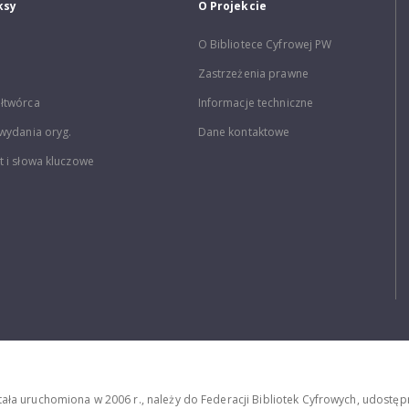
ksy
O Projekcie
O Bibliotece Cyfrowej PW
Zastrzeżenia prawne
łtwórca
Informacje techniczne
wydania oryg.
Dane kontaktowe
 i słowa kluczowe
stała uruchomiona w 2006 r., należy do Federacji Bibliotek Cyfrowych, udost