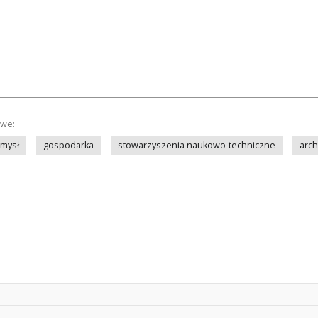
owe:
mysł
gospodarka
stowarzyszenia naukowo-techniczne
arch