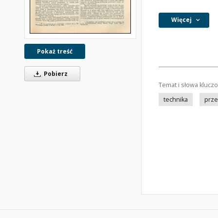
Więcej
Pokaż treść
Pobierz
Temat i słowa klucz
technika
prze