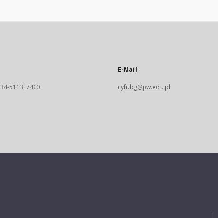
E-Mail
 234-5113, 7400
cyfr.bg@pw.edu.pl