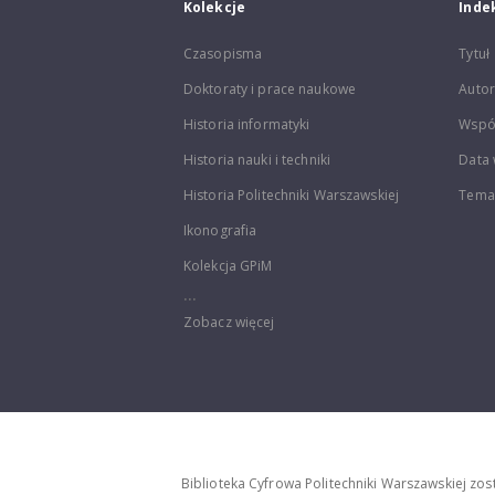
Kolekcje
Inde
Czasopisma
Tytuł
Doktoraty i prace naukowe
Autor
Historia informatyki
Wspó
Historia nauki i techniki
Data 
Historia Politechniki Warszawskiej
Temat
Ikonografia
Kolekcja GPiM
...
Zobacz więcej
Biblioteka Cyfrowa Politechniki Warszawskiej zo