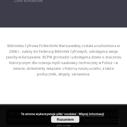
Dane kontaktowe
Biblioteka Cyfrowa Politechniki Warszawskiej została uruchomiona w
2006 r., należy do Federacji Bibliotek Cyfrowych, udostępnia swoje
zasoby w Europeanie. BCPW gromadzi i udostępnia dzieła o znaczeniu
historycznym dla rozwoju myśli naukowej i technicznej w Polsce i w
świecie, dokumenty związane z historią naszej uczelni, a także
podręczniki, skrypty, varsaviana.
Ten serwis działa dzięki oprogramowaniu
DInGO dLibra 6.3.16
Ta strona wykorzystuje pliki 'cookies'.
Więcej informacji
opracowanemu przez
Poznańskie Centrum Superkomputerowo-
Rozumiem
Sieciowe