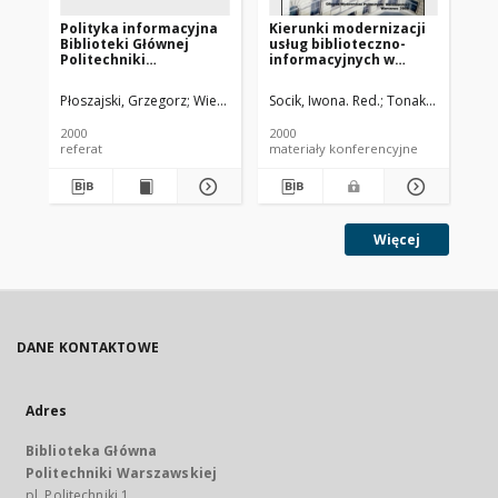
Polityka informacyjna
Kierunki modernizacji
Sy
Biblioteki Głównej
usług biblioteczno-
w 
Politechniki
informacyjnych w
T. 
Warszawskiej
bibliotekach szkół
pr
wyższych : materiały z
wy
Płoszajski, Grzegorz
Wietecha, Agata
Socik, Iwona. Red.
Kiwała, Grażyna
Tonakiewicz, Anna
Bur
Ogólnopolskiej
Konferencji, Warszawa,
2000
2000
198
28 września 1999 r.
referat
materiały konferencyjne
skr
Więcej
DANE KONTAKTOWE
Adres
Biblioteka Główna
Politechniki Warszawskiej
pl. Politechniki 1